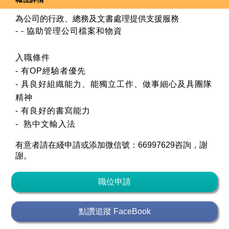
為公司的行政、總務及文書處理提供支援服務
-
- 協助管理公司檔案和物資
入職條件
- 有OP經驗者優先
- 具良好組織能力、能獨立工作、做事細心及具團隊
精神
- 有良好的書寫能力
- 熟中文輸入法
有意者請在綫申請或添加微信號：66997629咨詢，謝
謝。
職位申請
點讚追蹤 FaceBook