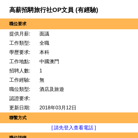
高薪招騁旅行社OP文員 (有經驗)
職位要求
提供月薪:
面議
工作類型:
全職
學歷要求:
本科
工作地點:
中國澳門
招聘人數:
1
工作經驗:
無
職位類型:
酒店及旅遊
認證要求:
更新日期:
2018年03月12日
聯繫方式
[ 請先登入查看電話 ]
職位詳情