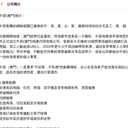
公司簡介
中原(澳門)簡介：
中原集團的網絡範圍已遍佈於中、港、澳、台、新，服務領域包括住宅及工、商、舖
自賭權開放後，澳門經濟日益蓬勃，而地產市道更是一片暢旺。中原地產很早便洞悉到澳
月正式成立中原(澳門)地產代理有限公司。發展至今天擁有10個營業地舖和1個總行
商舖，員工人數超過160人。2010年更引入中原訓練學院來澳，邀請各界專業人士舉
介業務法》早作準備，不斷提升同事的專業服務水準及競爭力，使各位同事能在中原(
一份終身發展的個人事業。
中原（澳門）一直秉承“不炒賣，不吃價”的集團傳統，全心全意為客戶提供最全面貼
息，提高市場的透明度，優化行業運作。
1.服務範圍
全澳各區地舖、住宅、商場、寫字樓及零售物業租售、買賣服務
承接獨家代理
招標服務
主題商場、項目策劃及市場推廣
發展商項目統籌
度身訂做各零售據點之客戶推廣
提供貼市及詳盡的市場資訊和走勢