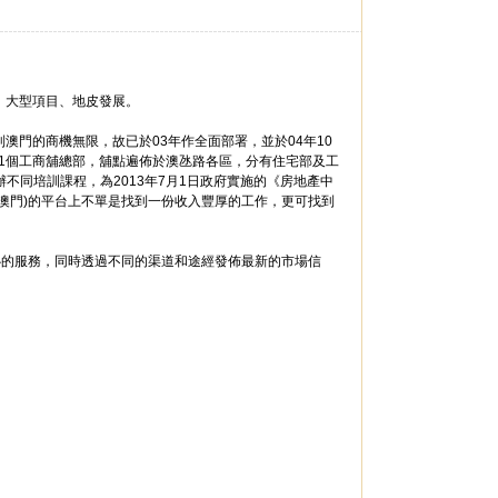
、大型項目、地皮發展。
門的商機無限，故已於03年作全面部署，並於04年10
及1個工商舖總部，舖點遍佈於澳氹路各區，分有住宅部及工
辦不同培訓課程，為2013年7月1日政府實施的《房地產中
澳門)的平台上不單是找到一份收入豐厚的工作，更可找到
心的服務，同時透過不同的渠道和途經發佈最新的市場信