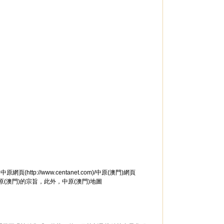
://www.centanet.com)/中原(澳門)網頁
易」是中原(澳門)的宗旨，此外，中原(澳門)地圖