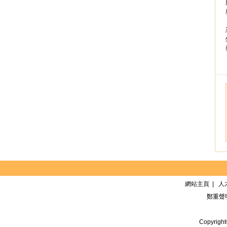
網站主頁
|
人
鄭重聲
Copyrigh