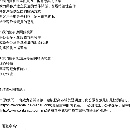
2.我們擁有雄厚的實力，抱有忠誠的信念：
致力與客戶建立長遠的夥伴關係，發展持續性合作
為客戶提供全面的解決方案
為客戶爭取最佳利益，絕不偏幫徇私
給予客戶最寶貴的意見
3.我們擁有廣闊的視野：
將朝著多元化服務方向發展
成為全亞洲最具權威的地產代理
向國際化市場邁進
4.我們擁有忠誠及專業的服務態度：
細心聆聽
專業客觀分析能力
信心保證
5.領導公開資訊：
中原(澳門)一向致力公開資訊，藉以提高市場的透明度，向公眾發放最新最快的資訊，中原網頁(http
(http://www.centaline-macau.com)更是當中的表表者。「公開資訊，公平交
(http://www.centamap.com.mp)的成立更成就中原在資訊市場上的權威性。
6.覆蓋率高: