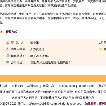
服務範圍覆蓋甚廣，遍及各階層。服務對象為各大發展商、投資客戶，並提供由地皮
務，當然最重要是還有為普羅大眾提供最專業的地產代理服務。
憑著滿腔熱誠，中原(澳門) 至今已在本澳豎立起優良品牌並與各大投資者、企業財
外，中原集團還有著緊密的客戶網絡，覆蓋中國各大省市，香港以及世界各地。因此
務。
聯繫方式
聯 系 人：
黎小姐
聯繫人職位：
人力資源部
傳真號碼：
853-28715660
公司地址：
[ 請點擊網上投遞履歷,合則約見 ]
才求職
|
企業招聘
|
培訓頻道
|
新聞中心
|
Talk853.com
|
Bid853.com
|
關於
明 :本網只提供公司和求職者之間一個網絡交流平臺,不涉及任何公司與求職者之間的勞
未經
澳門人才網
同意，不得轉載
澳門人才網
之所有招聘及相關信息
t© 2005-2026
澳門人才網(www.Job853.com)
. All rights reserved.
法律顧問：麥興