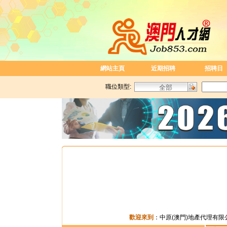
網站主頁
近期招聘
招聘日
職位類型:
歡迎來到
：
中原(澳門)地產代理有限