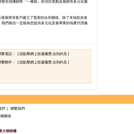
開發至現樓銷售『一條龍』的項目策劃及推銷等多元化服
團及發展商等客戶建立了緊密的合作關係。除了本地投資者
，我們相信一定能為您提供多元化及最專業的地產代理服
聯繫電話：
[ 請點擊網上投遞履歷,合則約見 ]
聯繫郵件：
[ 請點擊網上投遞履歷,合則約見 ]
我們
|
聯繫我們
務關係.
業大律師樓