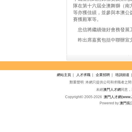
隊在第十六屆全澳舞獅（南
等亦獲佳績，並參與本澳公
賽獲殿軍等。
忠信將繼續做好會務發展工
昨出席嘉賓包括中聯辦宣文
網站主頁
|
人才求職
|
企業招聘
|
培訓頻道
鄭重聲明 :本網只提供公司和求職者之
未經
澳門人才網
同意，
Copyright© 2005-2026
澳門人才網(www.Jo
Powered by
澳門長