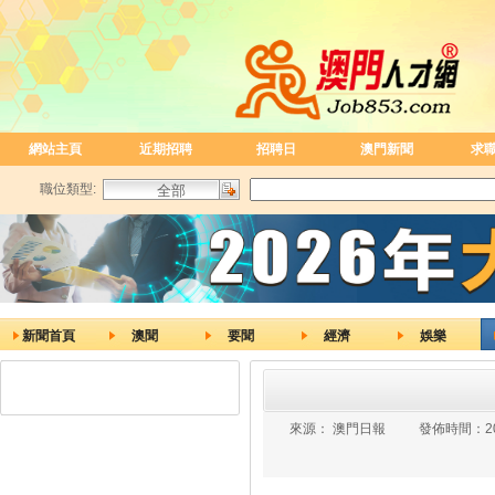
網站主頁
近期招聘
招聘日
澳門新聞
求
職位類型:
新聞首頁
澳聞
要聞
經濟
娛樂
來源：
澳門日報
發佈時間：
2