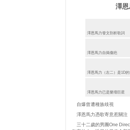
澤恩
澤恩馬力發文剖析歌詞
澤恩馬力自揭傷疤
澤恩馬力（左二）是1D的
澤恩馬力已是樂壇巨星
自爆曾遭種族歧視
澤恩馬力憑歌寄意惹關注
三十二歲的男團One Directi