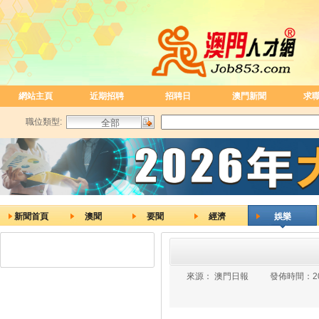
網站主頁
近期招聘
招聘日
澳門新聞
求
職位類型:
新聞首頁
澳聞
要聞
經濟
娛樂
來源：
澳門日報
發佈時間：
2