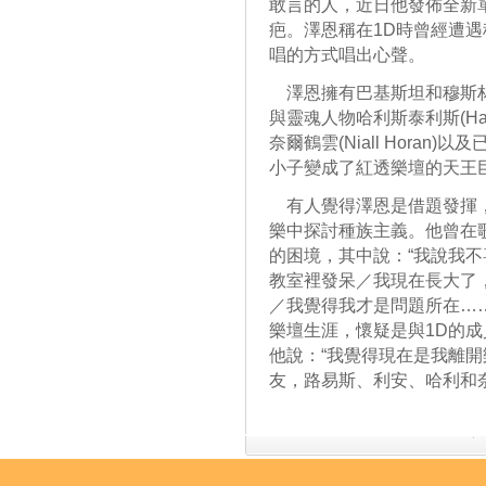
敢言的人，近日他發佈全新單曲
疤。澤恩稱在1D時曾經遭
唱的方式唱出心聲。
澤恩擁有巴基斯坦和穆斯林
與靈魂人物哈利斯泰利斯(Harry 
奈爾鶴雲(Niall Horan)
小子變成了紅透樂壇的天王
有人覺得澤恩是借題發揮，
樂中探討種族主義。他曾在歌曲《Ye
的困境，其中說：“我說我
教室裡發呆／我現在長大了
／我覺得我才是問題所在……
樂壇生涯，懷疑是與1D的
他說：“我覺得現在是我離
友，路易斯、利安、哈利和奈