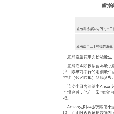
盧瀚
盧瀚霆感謝神徒們的生日
盧瀚霆與五千神徒齊慶生
盧瀚霆坐花車與粉絲慶生
盧瀚霆國際後援會為慶祝盧瀚霆
浪，除早前舉行的兩個慶生
神徒（歌迷暱稱）到場參與
這次生日會繼續由Anso
全場尖叫，他亦非常“寵粉”
福。
Anson先與神徒玩兩個
唱，近距離親近神徒表達謝