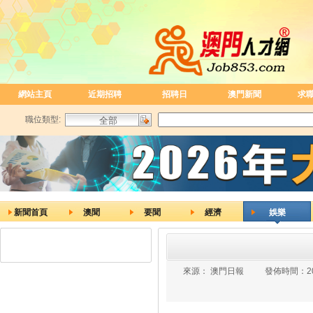
網站主頁
近期招聘
招聘日
澳門新聞
求
職位類型:
新聞首頁
澳聞
要聞
經濟
娛樂
來源：
澳門日報
發佈時間：
2