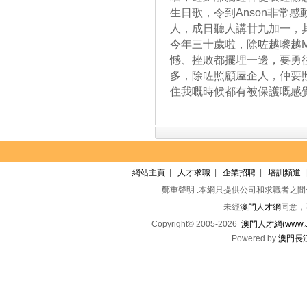
生日歌，令到Anson非常
人，成日聽人講廿九加一，
今年三十歲啦，除咗越嚟越
憾、挫敗都擺埋一邊，要勇
多，除咗照顧屋企人，仲要
住我嘅時候都有被保護嘅感覺
網站主頁
|
人才求職
|
企業招聘
|
培訓頻道
鄭重聲明 :本網只提供公司和求職者之
未經
澳門人才網
同意，
Copyright© 2005-2026
澳門人才網(www.Jo
Powered by
澳門長