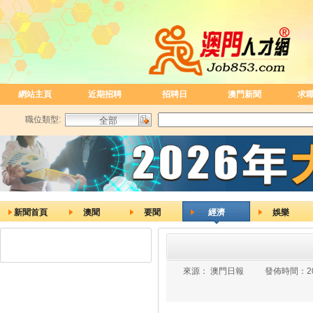
網站主頁
近期招聘
招聘日
澳門新聞
求
職位類型:
新聞首頁
澳聞
要聞
經濟
娛樂
來源：
澳門日報
發佈時間：
2