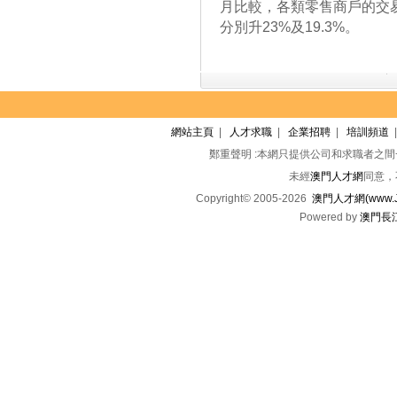
月比較，各類零售商戶的交易
分別升23%及19.3%。
網站主頁
|
人才求職
|
企業招聘
|
培訓頻道
鄭重聲明 :本網只提供公司和求職者之
未經
澳門人才網
同意，
Copyright© 2005-2026
澳門人才網(www.Jo
Powered by
澳門長