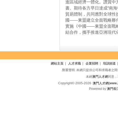
進區域經濟一體化。讚賞中
書。期待各方早日達成“南海
貿易體制，共同應對全球性
國——東盟建立全面戰略夥
實施《中國——東盟全面戰
結合作，攜手推進亞洲現代
網站主頁
|
人才求職
|
企業招聘
|
培訓頻道
鄭重聲明 :本網只提供公司和求職者之
未經
澳門人才網
同意，
Copyright© 2005-2026
澳門人才網(www.Jo
Powered by
澳門長