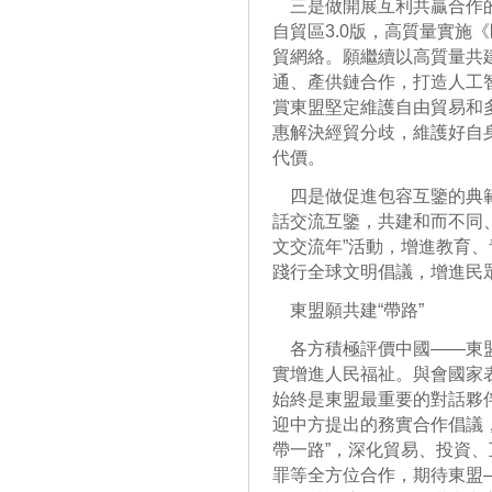
三是做開展互利共贏合作的
自貿區3.0版，高質量實施
貿網絡。願繼續以高質量共建
通、產供鏈合作，打造人工
賞東盟堅定維護自由貿易和
惠解決經貿分歧，維護好自
代價。
四是做促進包容互鑒的典範
話交流互鑒，共建和而不同
文交流年”活動，增進教育
踐行全球文明倡議，增進民
東盟願共建“帶路”
各方積極評價中國——東盟
實增進人民福祉。與會國家
始終是東盟最重要的對話夥
迎中方提出的務實合作倡議
帶一路”，深化貿易、投資
罪等全方位合作，期待東盟—