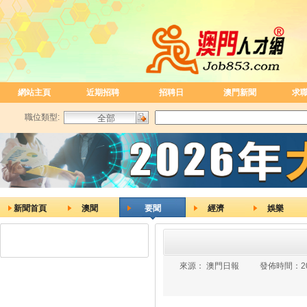
網站主頁
近期招聘
招聘日
澳門新聞
求
職位類型:
新聞首頁
澳聞
要聞
經濟
娛樂
來源：
澳門日報
發佈時間：
2