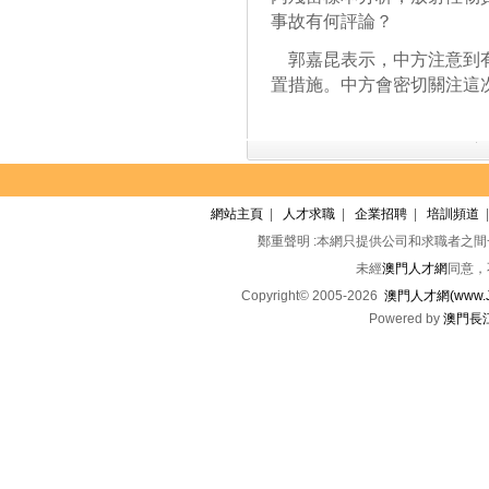
事故有何評論？
郭嘉昆表示，中方注意到有
置措施。中方會密切關注這
網站主頁
|
人才求職
|
企業招聘
|
培訓頻道
鄭重聲明 :本網只提供公司和求職者之
未經
澳門人才網
同意，
Copyright© 2005-2026
澳門人才網(www.Jo
Powered by
澳門長