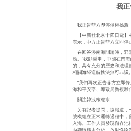
我正
我正告菲方即停侵權挑釁
【中新社北京十四日電】中
表示，中方正告菲方立即停
在回答涉南海問題時，郭嘉
應。“我願重申，中國在南
的，具有充分的歷史和法理
相關海域巡航執法無可非議。
“我們再次正告菲方立即停
海和平安寧、導致局勢複雜
關注韓洩核廢水
另有記者提問，據報道，一
號機組在正常運轉過程中，
入海。工作人員發現儲存池
內殘留樣本分析，放射性物