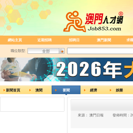
網站主頁
近期招聘
招聘日
澳門新聞
求
職位類型:
新聞首頁
澳聞
要聞
經濟
娛樂
來源：
澳門日報
發佈時間：
2