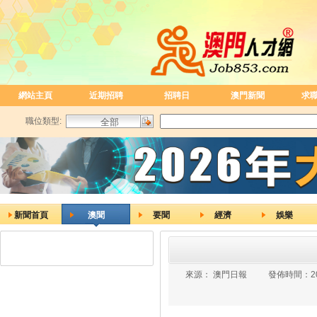
網站主頁
近期招聘
招聘日
澳門新聞
求
職位類型:
新聞首頁
澳聞
要聞
經濟
娛樂
來源：
澳門日報
發佈時間：
2