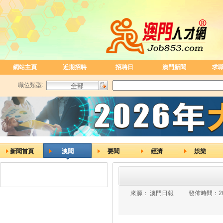
網站主頁
近期招聘
招聘日
澳門新聞
求
職位類型:
新聞首頁
澳聞
要聞
經濟
娛樂
來源：
澳門日報
發佈時間：
2