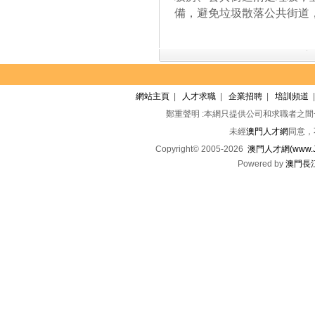
備，避免垃圾散落公共街道
網站主頁
|
人才求職
|
企業招聘
|
培訓頻道
鄭重聲明 :本網只提供公司和求職者之
未經
澳門人才網
同意，
Copyright© 2005-2026
澳門人才網(www.Jo
Powered by
澳門長