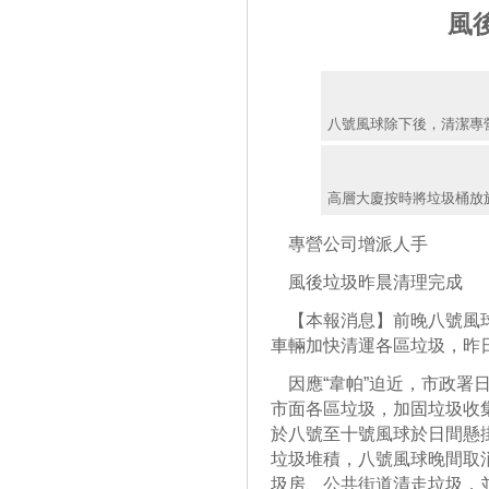
風
八號風球除下後，清潔專
高層大廈按時將垃圾桶放
專營公司增派人手
風後垃圾昨晨清理完成
【本報消息】前晚八號風球
車輛加快清運各區垃圾，昨
因應“韋帕”迫近，市政署
市面各區垃圾，加固垃圾收
於八號至十號風球於日間懸
垃圾堆積，八號風球晚間取
圾房、公共街道清走垃圾，