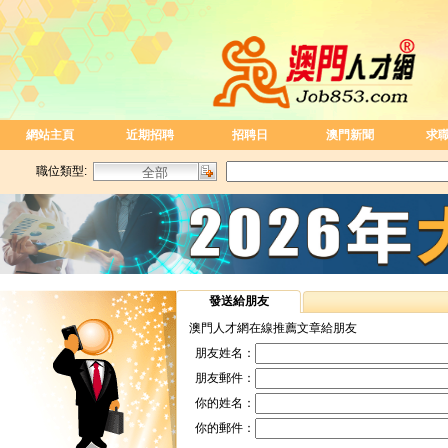
網站主頁
近期招聘
招聘日
澳門新聞
求
職位類型:
發送給朋友
澳門人才網在線推薦文章給朋友
朋友姓名：
朋友郵件：
你的姓名：
你的郵件：