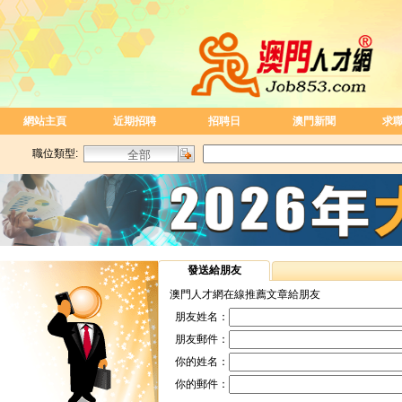
網站主頁
近期招聘
招聘日
澳門新聞
求
職位類型:
發送給朋友
澳門人才網在線推薦文章給朋友
朋友姓名：
朋友郵件：
你的姓名：
你的郵件：