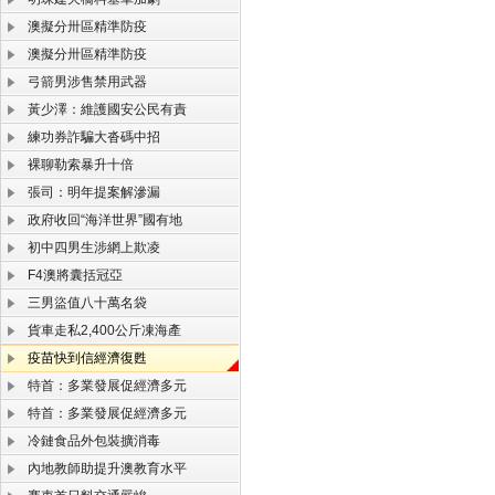
澳擬分卅區精準防疫
澳擬分卅區精準防疫
弓箭男涉售禁用武器
黃少澤：維護國安公民有責
練功券詐騙大沓碼中招
裸聊勒索暴升十倍
張司：明年提案解滲漏
政府收回“海洋世界”國有地
初中四男生涉網上欺凌
F4澳將囊括冠亞
三男盜值八十萬名袋
貨車走私2,400公斤凍海產
疫苗快到信經濟復甦
特首：多業發展促經濟多元
特首：多業發展促經濟多元
冷鏈食品外包裝擴消毒
內地教師助提升澳教育水平