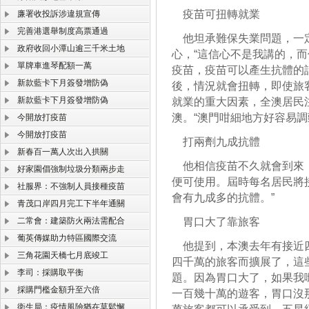
疫苗可扭轉就業
廉署收投訴涉違規宣傳
完善港選舉制度高票通過
他坦承難保失業問題，一定
政府收回小潭山逾三千米土地
心，“這信心不是我講的，
單牌車進琴配額一萬
疫苗，疫苗可以產生抗體的
新款藍卡下月簽發增防偽
後，情況就會扭轉，即使旅
新款藍卡下月簽發增防偽
就業的重大因素，全澳居民
澳。“澳門咁細地方好容易調
今開放打疫苗
今開放打疫苗
打兩劑九成抗體
新春百一萬人次出入拱關
他相信疫苗不久就會到來，
好家園倡強制垃圾分類兩步走
便可使用。屆時每名居民將
社服界：不強制人員接種疫苗
會有九成多的抗體。”
青茂口岸四月完工下半年通關
二常會：建築防火兩法需配合
胃口大了靠旅客
葡英傳媒助力特區國際交流
他提到，本澳去年有接近四
三角花園天橋七月底竣工
四千萬的旅客而擴展了，這
李司：採購取平衡
題。因為胃口大了，如果我
採購門檻金額升至六倍
一百幾十萬的遊客，胃口沒
衛生局：疫情風險猶在莫鬆懈