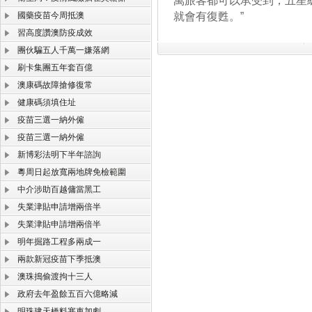
萬旅客都可以承受到，五星
國藥疫苗今周抵澳
就會有復甦。”
習高度讚澳防疫成效
團伙騙五人千萬一嫌落網
刷卡集團五年套百億
澳康碼故障搶修復常
健康碼須填住址
疫苗三選一納外僱
疫苗三選一納外僱
新博彩法明下半年諮詢
粵周日起放寬兩地牌免檢範圍
中介涉助百越傭當黑工
失業津貼申請增兩倍半
失業津貼申請增兩倍半
明年掘路工程多兩成一
兩款新冠疫苗下季抵澳
澳珠搗偷渡拘十三人
政府去年盈餘五百六億略減
明珠建天橋料塞車加劇