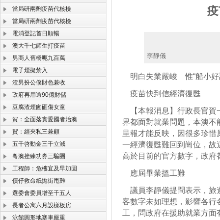
疫
當局硏兩劑疫苗代核檢
當局硏兩劑疫苗代核檢
電消登記首日順暢
澳大千七師生打疫苗
李靜儀
男商人舊橋呃九百萬
電子煙擬禁入
明白失業嚴峻 惟“船小好
渣男扮公僕財色兼收
疫苗快到信經濟復甦
政府再用逾90億財儲
豆腐渣煙囪砸傷女童
【本報消息】行政長官賀一
賀：全面落實愛國者治澳
界都面對就業問題，本澳不
賀：經夾私三兼顧
呈報才能反映，因很多珍惜
五千啓動金三千立減
一經濟復甦難回到崗位，故
高於目前的官方數字，政府
粵澳挫練功券三騙團
工程師：危樓宜及早加固
應屆畢業搵工難
債仔救命紙拋街甩難
議員李靜儀提問表示，旅遊
選委會委員增至千五人
客數字未如理想，影響各行
長者公寓六月設樣板房
工，問政府在援助就業方面
泳館圓形地塞車嚴重