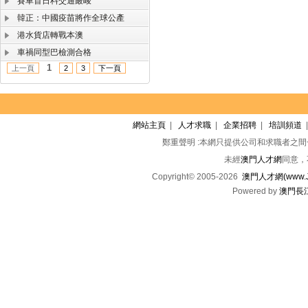
賽車首日料交通嚴峻
韓正：中國疫苗將作全球公產
港水貨店轉戰本澳
車禍同型巴檢測合格
1
上一頁
2
3
下一頁
網站主頁
|
人才求職
|
企業招聘
|
培訓頻道
鄭重聲明 :本網只提供公司和求職者之
未經
澳門人才網
同意，
Copyright© 2005-2026
澳門人才網(www.Jo
Powered by
澳門長