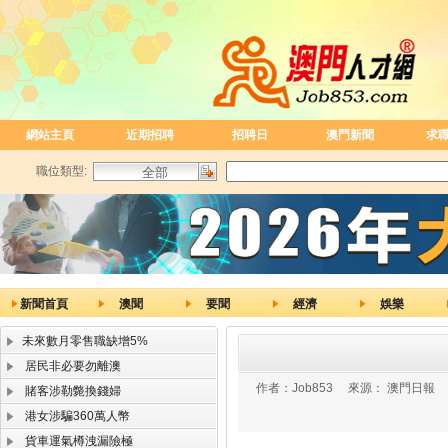
網站主頁
近期招聘
招聘日
澳門新聞
求
職位類型:
新聞首頁
澳聞
要聞
經濟
娛樂
未來數月零售職缺增5%
居民非必要勿離澳
作者：
Job853
來源：
澳門日報
賭客涉勒斃換錢婦
港女涉騙360萬人幣
貨車運氣樽洩漏險極