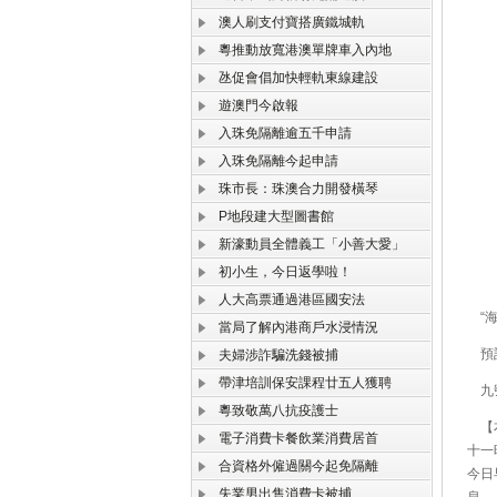
澳人刷支付寶搭廣鐵城軌
粵推動放寬港澳單牌車入內地
氹促會倡加快輕軌東線建設
遊澳門今啟報
入珠免隔離逾五千申請
入珠免隔離今起申請
珠市長：珠澳合力開發橫琴
P地段建大型圖書館
新濠動員全體義工「小善大愛」
初小生，今日返學啦！
人大高票通過港區國安法
“海
當局了解內港商戶水浸情況
預計
夫婦涉詐騙洗錢被捕
帶津培訓保安課程廿五人獲聘
九號
粵致敬萬八抗疫護士
【本
電子消費卡餐飲業消費居首
十一
合資格外僱過關今起免隔離
今日
失業男出售消費卡被捕