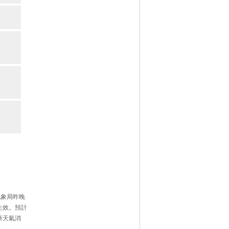
氣象局昨晚
生效。預計
新天氣消