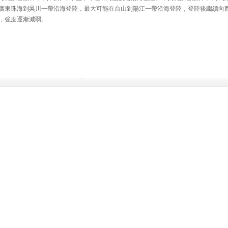
廣東珠海到吳川一帶沿海登陸，最大可能在台山到陽江一帶沿海登陸，登陸後繼續向
，強度逐漸減弱。