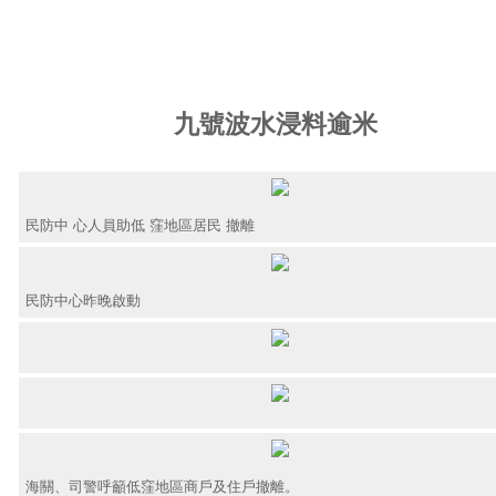
九號波水浸料逾米
民防中 心人員助低 窪地區居民 撤離
民防中心昨晚啟動
海關、司警呼籲低窪地區商戶及住戶撤離。