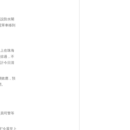
架設防水閘
電單車移到
早上在珠海
近掠過，不
預計今日清
潮效應，預
間。
警員司警等
”今晨至上