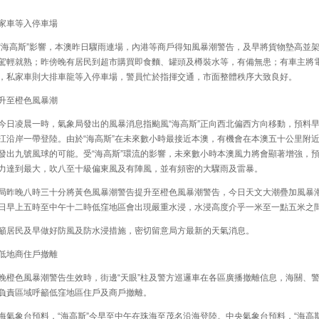
車等入停車場
海高斯”影響，本澳昨日驟雨連場，內港等商戶得知風暴潮警告，及早將貨物墊高並
駕輕就熟；昨傍晚有居民到超市購買即食麵、罐頭及樽裝水等，有備無患；有車主將
，私家車則大排車龍等入停車場，警員忙於指揮交通，市面整體秩序大致良好。
至橙色風暴潮
日凌晨一時，氣象局發出的風暴消息指颱風“海高斯”正向西北偏西方向移動，預料
江沿岸一帶登陸。由於“海高斯”在未來數小時最接近本澳，有機會在本澳五十公里附
發出九號風球的可能。受“海高斯”環流的影響，未來數小時本澳風力將會顯著增強，
力達到最大，吹八至十級偏東風及有陣風，並有頻密的大驟雨及雷暴。
昨晚八時三十分將黃色風暴潮警告提升至橙色風暴潮警告，今日天文大潮疊加風暴
日早上五時至中午十二時低窪地區會出現嚴重水浸，水浸高度介乎一米至一點五米之
居民及早做好防風及防水浸措施，密切留意局方最新的天氣消息。
地商住戶撤離
橙色風暴潮警告生效時，街邊“天眼”柱及警方巡邏車在各區廣播撤離信息，海關、
負責區域呼籲低窪地區住戶及商戶撤離。
氣象台預料，“海高斯”今早至中午在珠海至茂名沿海登陸。中央氣象台預料，“海高斯