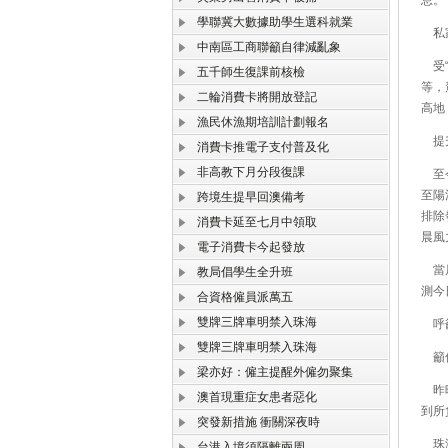
息。
學聯冀大數據助學生選科就業
私家
中南區工商聯籲自律減亂象
受“
五千師生復課前核檢
等，
二輪消費卡將開放登記
高地
漁民休漁期培訓計劃報名
提升
消費卡推電子支付普及化
非高教下月分段復課
至今
至陽
跨境生提早回澳備考
排除
消費卡延至七月中領取
晨風
電子消費卡今起發放
當局
教局倡學生全升班
測今
合資格僱員派萬五
雙牌三牌車明禁入珠海
呼籲
雙牌三牌車明禁入珠海
籲低
梁亦好：僱主提醒外僱勿聚集
昨晚
澳首現重症女患者惡化
到所
突發新措施 衝關深夜時
珠海
台港入境須隔離兩周