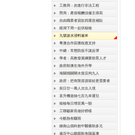
工務局：勿進行非法工程
勞局：產假報酬須僱主填寫
自由職業者貸款四厘息補貼
鏡湖下周一起供核檢
九號波水浸料逾米
粵澳合作區獲稅惠支持
中總：常態防疫不讓反彈
學者：高教發展綱要助育人才
政府助澳生海外升學
海關搗關閘水貨店拘九人
政府：把有限資源留給更需要者
前日廿一萬人次出入境
直升機遊抽七百九幸運兒
核檢每日增至萬一額
工聯籲家長做好榜樣
今酷熱有驟雨
鍾南山倡科創中醫藥助多元
逾百中山鄉親盼免隔返澳