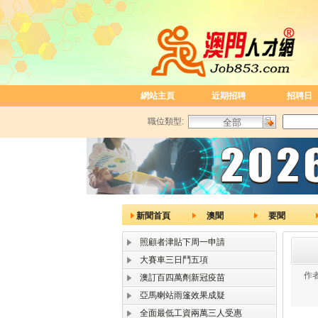
網站主頁
近期招聘
招聘日
職位類型:
新聞首頁
澳聞
要聞
照顧者津貼下周一申請
大賽車三日鬥五項
作者
澳訂百四萬劑新冠疫苗
亞馬喇站雨篷效果成疑
全面最低工資兩萬三人受惠