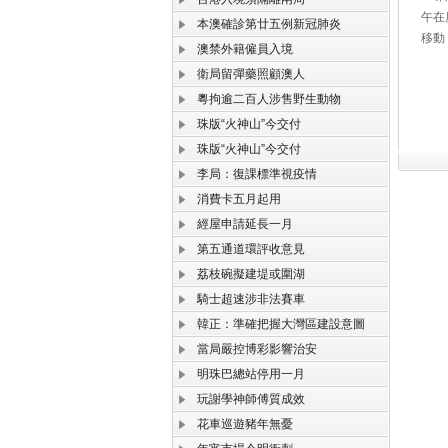
午在
本澳確診第廿五例新冠肺炎
移動
澳禁外籍僱員入境
衛局留彈藥照顧澳人
粵拘逾二百人涉售野生動物
珠版“火神山”今交付
珠版“火神山”今交付
李局：復課標準視疫情
消費卡五月起用
經屋申請延長一月
第五通道環評收意見
荔枝碗擬建堤或圍湖
騎士超速涉非法賽車
韓正：準確把握大灣區建設意圖
當局嚴控博彩影響治安
明珠巴總站停用一月
玩謝學神師傅質成效
花車巡遊豬年無憂