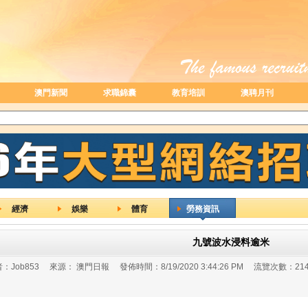
澳門新聞
求職錦囊
教育培訓
澳聘月刊
經濟
娛樂
體育
勞務資訊
九號波水浸料逾米
：
Job853
來源：
澳門日報
發佈時間：
8/19/2020 3:44:26 PM
流覽次數：
21