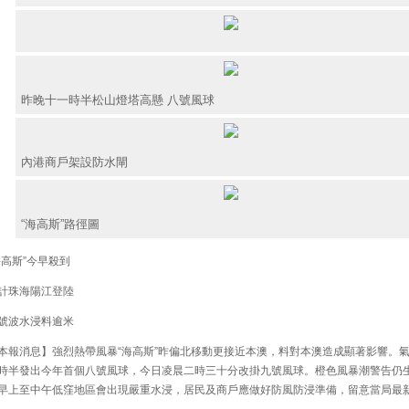
昨晚十一時半松山燈塔高懸 八號風球
內港商戶架設防水閘
“海高斯”路徑圖
高斯”今早殺到
珠海陽江登陸
波水浸料逾米
報消息】強烈熱帶風暴“海高斯”昨偏北移動更接近本澳，料對本澳造成顯著影響。
時半發出今年首個八號風球，今日凌晨二時三十分改掛九號風球。橙色風暴潮警告仍
早上至中午低窪地區會出現嚴重水浸，居民及商戶應做好防風防浸準備，留意當局最