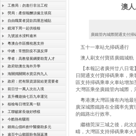
澳人
工務局：勿進行非法工程
勞局：產假報酬須僱主填寫
自由職業者貸款四厘息補貼
鏡湖下周一起供核檢
廣鐵管內城際開通支付掃
九號波水浸料逾米
粵澳合作區獲稅惠支持
五十一車站允掃碼通行
中總：常態防疫不讓反彈
澳人刷支付寶搭廣鐵城軌
學者：高教發展綱要助育人才
政府助澳生海外升學
【本報記者廣州廿八日電】
海關搗關閘水貨店拘九人
日開通支付寶掃碼乘車，乘
政府：把有限資源留給更需要者
區支持掃碼乘車火車站增加
前日廿一萬人次出入境
大灣區乘坐廣鐵管內城際，
直升機遊抽七百九幸運兒
粵港澳大灣區擁有內地最密
核檢每日增至萬一額
廣深城際鐵路在全國率先實
工聯籲家長做好榜樣
的鐵路出行效率。
今酷熱有驟雨
繼穗莞深三城之後，此次惠
鍾南山倡科創中醫藥助多元
疇，大灣區支持掃碼乘車火
逾百中山鄉親盼免隔返澳