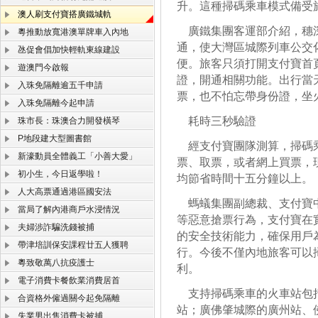
升。這種掃碼乘車模式備受旅
澳人刷支付寶搭廣鐵城軌
廣鐵集團客運部介紹，穗深
粵推動放寬港澳單牌車入內地
通，使大灣區城際列車公交
氹促會倡加快輕軌東線建設
便。旅客只須打開支付寶首
遊澳門今啟報
證，開通相關功能。出行當
入珠免隔離逾五千申請
票，也不怕忘帶身份證，坐
入珠免隔離今起申請
耗時三秒驗證
珠市長：珠澳合力開發橫琴
P地段建大型圖書館
經支付寶團隊測算，掃碼乘
新濠動員全體義工「小善大愛」
票、取票，或者網上買票，
初小生，今日返學啦！
均節省時間十五分鐘以上。
人大高票通過港區國安法
螞蟻集團副總裁、支付寶中
當局了解內港商戶水浸情況
等惡意搶票行為，支付寶在
夫婦涉詐騙洗錢被捕
的安全技術能力，確保用戶
帶津培訓保安課程廿五人獲聘
行。今後不僅內地旅客可以
粵致敬萬八抗疫護士
利。
電子消費卡餐飲業消費居首
支持掃碼乘車的火車站包括
合資格外僱過關今起免隔離
站；廣佛肇城際的廣州站、
失業男出售消費卡被捕