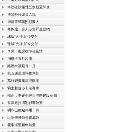
本澳確診第廿五例新冠肺炎
澳禁外籍僱員入境
衛局留彈藥照顧澳人
粵拘逾二百人涉售野生動物
珠版“火神山”今交付
珠版“火神山”今交付
李局：復課標準視疫情
消費卡五月起用
經屋申請延長一月
第五通道環評收意見
荔枝碗擬建堤或圍湖
騎士超速涉非法賽車
韓正：準確把握大灣區建設意圖
當局嚴控博彩影響治安
明珠巴總站停用一月
玩謝學神師傅質成效
花車巡遊豬年無憂