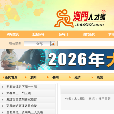
網站主頁
近期招聘
招聘日
澳門新聞
求
職位類型:
新聞首頁
澳聞
要聞
經濟
娛樂
照顧者津貼下周一申請
大賽車三日鬥五項
作者：
Job853
來源：
澳門日報
澳訂百四萬劑新冠疫苗
亞馬喇站雨篷效果成疑
全面最低工資兩萬三人受惠