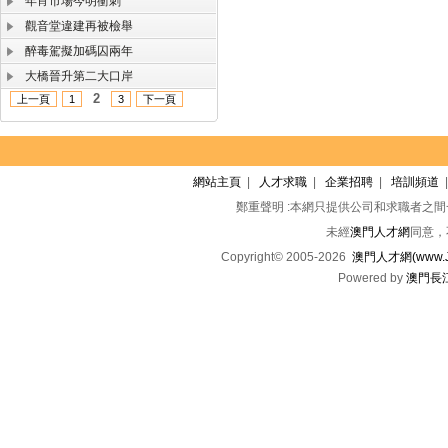
年宵市場今明衝刺
觀音堂違建再被檢舉
醉毒駕擬加碼囚兩年
大橋晉升第二大口岸
2
上一頁
1
3
下一頁
網站主頁
|
人才求職
|
企業招聘
|
培訓頻道
鄭重聲明 :本網只提供公司和求職者之
未經
澳門人才網
同意，
Copyright© 2005-2026
澳門人才網(www.Jo
Powered by
澳門長