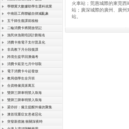
火車站；莞惠城際的東莞西
學聯冀大數據助學生選科就業
站；廣深城際的廣州、廣州
中南區工商聯籲自律減亂象
站。
五千師生復課前核檢
二輪消費卡將開放登記
漁民休漁期培訓計劃報名
消費卡推電子支付普及化
非高教下月分段復課
跨境生提早回澳備考
消費卡延至七月中領取
電子消費卡今起發放
教局倡學生全升班
合資格僱員派萬五
雙牌三牌車明禁入珠海
雙牌三牌車明禁入珠海
梁亦好：僱主提醒外僱勿聚集
澳首現重症女患者惡化
突發新措施 衝關深夜時
台港入境須隔離兩周