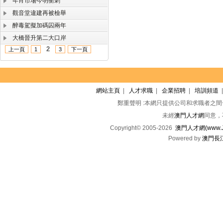
年宵市場今明衝刺
觀音堂違建再被檢舉
醉毒駕擬加碼囚兩年
大橋晉升第二大口岸
2
上一頁
1
3
下一頁
網站主頁
|
人才求職
|
企業招聘
|
培訓頻道
鄭重聲明 :本網只提供公司和求職者之
未經
澳門人才網
同意，
Copyright© 2005-2026
澳門人才網(www.Jo
Powered by
澳門長