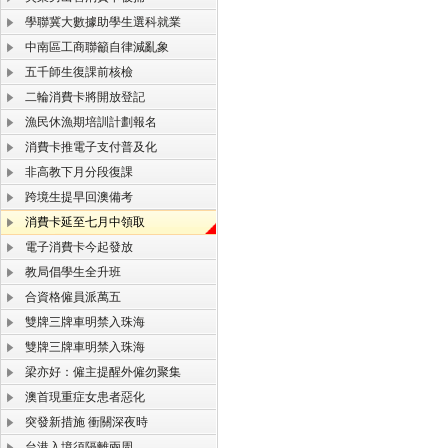
學聯冀大數據助學生選科就業
中南區工商聯籲自律減亂象
五千師生復課前核檢
二輪消費卡將開放登記
漁民休漁期培訓計劃報名
消費卡推電子支付普及化
非高教下月分段復課
跨境生提早回澳備考
消費卡延至七月中領取
電子消費卡今起發放
教局倡學生全升班
合資格僱員派萬五
雙牌三牌車明禁入珠海
雙牌三牌車明禁入珠海
梁亦好：僱主提醒外僱勿聚集
澳首現重症女患者惡化
突發新措施 衝關深夜時
台港入境須隔離兩周