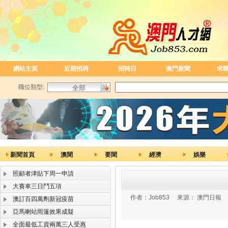
網站主頁
近期招聘
招聘日
澳門新聞
求
職位類型:
新聞首頁
澳聞
要聞
經濟
娛樂
照顧者津貼下周一申請
大賽車三日鬥五項
作者：
Job853
來源：
澳門日報
澳訂百四萬劑新冠疫苗
亞馬喇站雨篷效果成疑
全面最低工資兩萬三人受惠