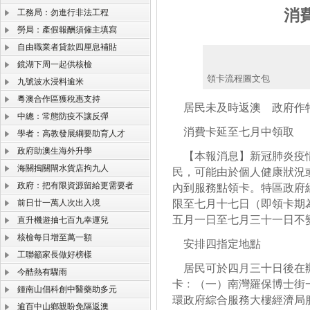
消
工務局：勿進行非法工程
勞局：產假報酬須僱主填寫
自由職業者貸款四厘息補貼
鏡湖下周一起供核檢
領卡流程圖文包
九號波水浸料逾米
粵澳合作區獲稅惠支持
居民未及時返澳 政府作
中總：常態防疫不讓反彈
消費卡延至七月中領取
學者：高教發展綱要助育人才
政府助澳生海外升學
【本報消息】新冠肺炎疫情
海關搗關閘水貨店拘九人
民，可能由於個人健康狀況
政府：把有限資源留給更需要者
內到服務點領卡。特區政府
前日廿一萬人次出入境
限至七月十七日（即領卡期
五月一日至七月三十一日不
直升機遊抽七百九幸運兒
核檢每日增至萬一額
安排四指定地點
工聯籲家長做好榜樣
居民可於四月三十日後在辦
今酷熱有驟雨
卡﹕（一）南灣羅保博士街
鍾南山倡科創中醫藥助多元
環政府綜合服務大樓經濟局
逾百中山鄉親盼免隔返澳