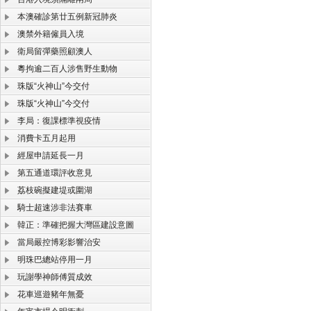
本澳確診第廿五例新冠肺炎
澳禁外籍僱員入境
衛局留彈藥照顧澳人
粵拘逾二百人涉售野生動物
珠版“火神山”今交付
珠版“火神山”今交付
李局：復課標準視疫情
消費卡五月起用
經屋申請延長一月
第五通道環評收意見
荔枝碗擬建堤或圍湖
騎士超速涉非法賽車
韓正：準確把握大灣區建設意圖
當局嚴控博彩影響治安
明珠巴總站停用一月
玩謝學神師傅質成效
花車巡遊豬年無憂