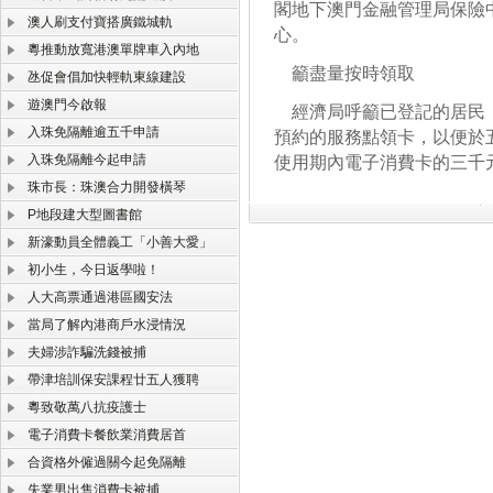
閣地下澳門金融管理局保險
澳人刷支付寶搭廣鐵城軌
心。
粵推動放寬港澳單牌車入內地
籲盡量按時領取
氹促會倡加快輕軌東線建設
遊澳門今啟報
經濟局呼籲已登記的居民，
入珠免隔離逾五千申請
預約的服務點領卡，以便於
入珠免隔離今起申請
使用期內電子消費卡的三千
珠市長：珠澳合力開發橫琴
P地段建大型圖書館
新濠動員全體義工「小善大愛」
初小生，今日返學啦！
人大高票通過港區國安法
當局了解內港商戶水浸情況
夫婦涉詐騙洗錢被捕
帶津培訓保安課程廿五人獲聘
粵致敬萬八抗疫護士
電子消費卡餐飲業消費居首
合資格外僱過關今起免隔離
失業男出售消費卡被捕