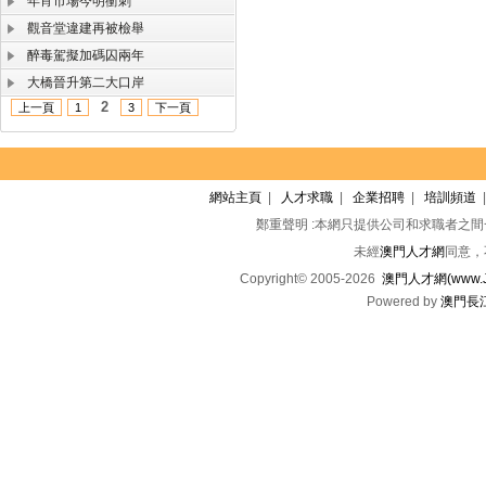
年宵市場今明衝刺
觀音堂違建再被檢舉
醉毒駕擬加碼囚兩年
大橋晉升第二大口岸
2
上一頁
1
3
下一頁
網站主頁
|
人才求職
|
企業招聘
|
培訓頻道
鄭重聲明 :本網只提供公司和求職者之
未經
澳門人才網
同意，
Copyright© 2005-2026
澳門人才網(www.Jo
Powered by
澳門長