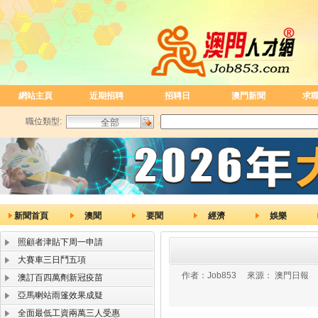
網站主頁
近期招聘
招聘日
澳門新聞
求
職位類型:
新聞首頁
澳聞
要聞
經濟
娛樂
照顧者津貼下周一申請
大賽車三日鬥五項
作者：
Job853
來源：
澳門日報
澳訂百四萬劑新冠疫苗
亞馬喇站雨篷效果成疑
全面最低工資兩萬三人受惠