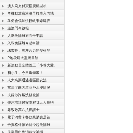
澳人刷支付寶搭廣鐵城軌
粵推動放寬港澳單牌車入內地
氹促會倡加快輕軌東線建設
遊澳門今啟報
入珠免隔離逾五千申請
入珠免隔離今起申請
珠市長：珠澳合力開發橫琴
P地段建大型圖書館
新濠動員全體義工「小善大愛」
初小生，今日返學啦！
人大高票通過港區國安法
當局了解內港商戶水浸情況
夫婦涉詐騙洗錢被捕
帶津培訓保安課程廿五人獲聘
粵致敬萬八抗疫護士
電子消費卡餐飲業消費居首
合資格外僱過關今起免隔離
失業男出售消費卡被捕