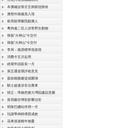
本澳確診第廿五例新冠肺炎
澳禁外籍僱員入境
衛局留彈藥照顧澳人
粵拘逾二百人涉售野生動物
珠版“火神山”今交付
珠版“火神山”今交付
李局：復課標準視疫情
消費卡五月起用
經屋申請延長一月
第五通道環評收意見
荔枝碗擬建堤或圍湖
騎士超速涉非法賽車
韓正：準確把握大灣區建設意圖
當局嚴控博彩影響治安
明珠巴總站停用一月
玩謝學神師傅質成效
花車巡遊豬年無憂