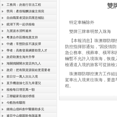
雙
工務局：勿進行非法工程
勞局：產假報酬須僱主填寫
自由職業者貸款四厘息補貼
特定車輛除外
鏡湖下周一起供核檢
九號波水浸料逾米
雙牌三牌車明禁入珠海
粵澳合作區獲稅惠支持
【本報消息】珠澳聯防聯控
中總：常態防疫不讓反彈
防控指揮部通知，“因疫情
學者：高教發展綱要助育人才
急公務車、殯葬車、橫琴和跨
政府助澳生海外升學
輛暫不允許入境珠海，恢復
海關搗關閘水貨店拘九人
檢通道入境的旅客可從旅檢
政府：把有限資源留給更需要者
珠澳聯防聯控澳方工作組提
前日廿一萬人次出入境
駕車出入境來往珠海，要盡
直升機遊抽七百九幸運兒
程。
核檢每日增至萬一額
工聯籲家長做好榜樣
今酷熱有驟雨
鍾南山倡科創中醫藥助多元
逾百中山鄉親盼免隔返澳