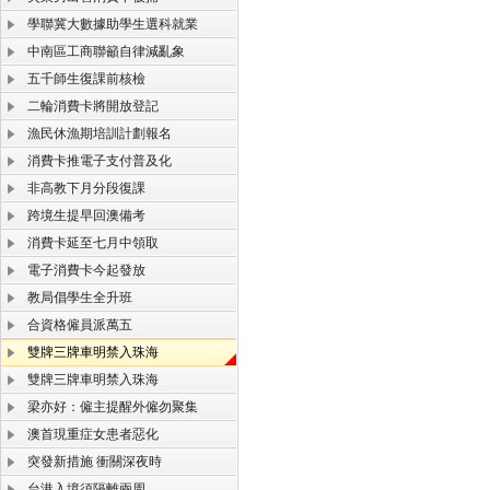
學聯冀大數據助學生選科就業
中南區工商聯籲自律減亂象
五千師生復課前核檢
二輪消費卡將開放登記
漁民休漁期培訓計劃報名
消費卡推電子支付普及化
非高教下月分段復課
跨境生提早回澳備考
消費卡延至七月中領取
電子消費卡今起發放
教局倡學生全升班
合資格僱員派萬五
雙牌三牌車明禁入珠海
雙牌三牌車明禁入珠海
梁亦好：僱主提醒外僱勿聚集
澳首現重症女患者惡化
突發新措施 衝關深夜時
台港入境須隔離兩周