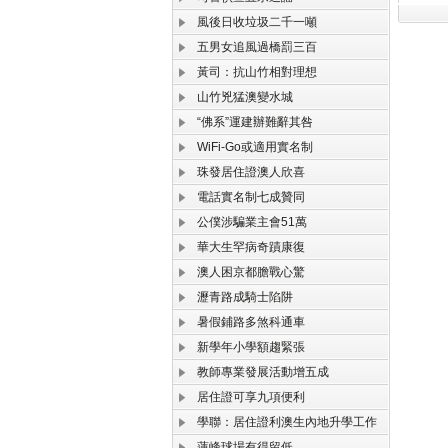
風後日收垃圾二千一噸
五男女追風過橋罰三百
黃司：抗山竹相對理想
山竹兇猛澳變水城
“佛系”運建辦難辭其咎
WiFi-Go或適用實名制
珠發居住證澳人欣喜
電話實名制七成贊同
公僕涉騙業主會51萬
華大生罕病奇蹟康復
澳人困京都膽戰心驚
瀝青路成騎士陷阱
暑假鋪路多煞科通車
新學年小學額趨緊張
教師專業發展活動增五成
居住證可享九項便利
學聯：居住證利澳生內地升學工作
蓮峰球場有得留低