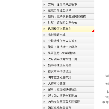
交局：提升預判緩塞車
蓮花口岸遷至橫琴
衛局：電子病歷擬通民間機構
社屋申請臨時名單公佈
逸園校區名花有主
光影節耀全城
中醫涉性侵女病人被拘
梁司：修法堵中介吸存
民署堅持BoBo製標本
政府明年預算增廿二億
狼師涉性侵五男生
德女車手術後穩定
協同
明年重開經屋申請
大賽車今響鑼
逸園
羅司：經屋輪隊做唔到
【本
習：助力國家全面開放
日透
內地女失三百萬多區截匪
教育
酒駕車禍無分晝夜