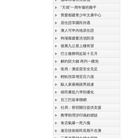
“天鴿”一周年傷疤難平
舊愛都建青少年文康中心
居住證享國民待遇
澳人可申內地居住證
狗場擬建蓄洪池防浸
後萬九公屋上樓有望
巴士服務明起延十五月
解約賠大錢 再判一鑊泡
衛局：澳疫苗安全充足
輕軌預算增至百六億
駭人家暴兩躁男就逮
移民審批六準則優化
百三巴裝車聯網
社局：密切關注提供支援
教學助理涉印偽鈔嫖妓
食店氣爆一死六傷
逾百技術移民長期不在澳