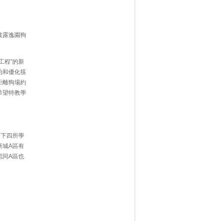
披露逸園狗
工程”的新
治和優化筷
距離狗場約
希望特教學
餘下四所學
新城A區有
認同A區也