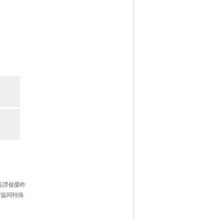
長譚俊榮昨
給協同特殊