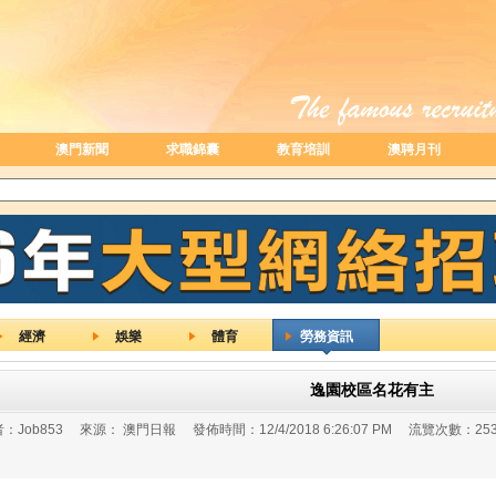
澳門新聞
求職錦囊
教育培訓
澳聘月刊
經濟
娛樂
體育
勞務資訊
逸園校區名花有主
：
Job853
來源：
澳門日報
發佈時間：
12/4/2018 6:26:07 PM
流覽次數：
25