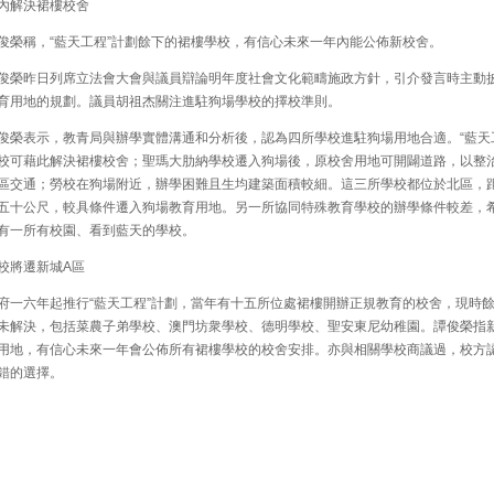
解決裙樓校舍
榮稱，“藍天工程”計劃餘下的裙樓學校，有信心未來一年內能公佈新校舍。
榮昨日列席立法會大會與議員辯論明年度社會文化範疇施政方針，引介發言時主動
育用地的規劃。議員胡祖杰關注進駐狗場學校的擇校準則。
榮表示，教青局與辦學實體溝通和分析後，認為四所學校進駐狗場用地合適。“藍天
校可藉此解決裙樓校舍；聖瑪大肋納學校遷入狗場後，原校舍用地可開闢道路，以整
區交通；勞校在狗場附近，辦學困難且生均建築面積較細。這三所學校都位於北區，
五十公尺，較具條件遷入狗場教育用地。另一所協同特殊教育學校的辦學條件較差，
有一所有校園、看到藍天的學校。
將遷新城A區
一六年起推行“藍天工程”計劃，當年有十五所位處裙樓開辦正規教育的校舍，現時
未解決，包括菜農子弟學校、澳門坊衆學校、德明學校、聖安東尼幼稚園。譚俊榮指
用地，有信心未來一年會公佈所有裙樓學校的校舍安排。亦與相關學校商議過，校方
錯的選擇。