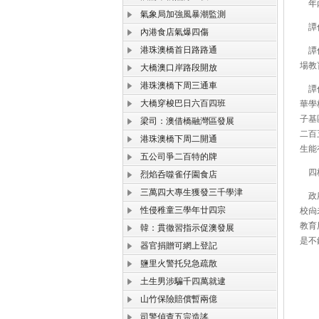
年內
氣象局加強風暴潮監測
譚俊
內港食店氣爆四傷
港珠澳橋首日路路通
譚俊
場教
大橋澳口岸路段開放
港珠澳橋下周三通車
譚俊
大橋穿梭巴日六百四班
華學
子基
梁司：澳借橋融灣區發展
二百
港珠澳橋下周二開通
生能
五公司爭二百特的牌
四校
烈焰呑噬雀仔園食店
三萬四大專生獲發三千學津
政府
性侵稚童三學年廿四宗
校尙
教育
韓：貫徹習指示促澳發展
是不
器官捐贈可網上登記
鹽里火警托兒急疏散
土生男涉騙千四萬就逮
山竹保險賠償暫兩億
司警偵查五宗造謠