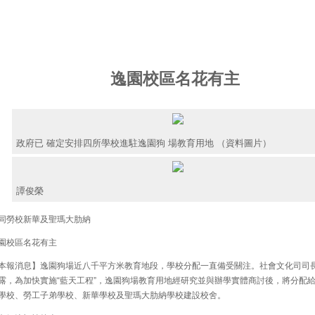
逸園校區名花有主
政府已 確定安排四所學校進駐逸園狗 場教育用地 （資料圖片）
譚俊榮
勞校新華及聖瑪大肋納
校區名花有主
報消息】逸園狗場近八千平方米教育地段，學校分配一直備受關注。社會文化司司
露，為加快實施“藍天工程”，逸園狗場教育用地經研究並與辦學實體商討後，將分配
學校、勞工子弟學校、新華學校及聖瑪大肋納學校建設校舍。