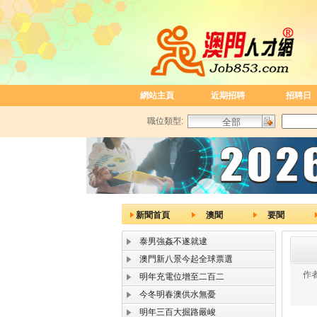
網站主頁
近期招聘
招聘日
職位類型:
新聞首頁
澳聞
要聞
泰男強姦不遂就逮
澳門新八景今起全球票選
作者
明年充電位增至二百二
今冬明春澳供水無憂
明年三百大掘路嚴峻