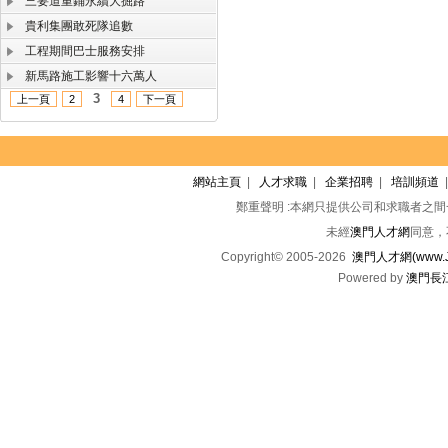
三要道重鋪永續大掘路
貴利集團敢死隊追數
工程期間巴士服務安排
新馬路施工影響十六萬人
3
上一頁
2
4
下一頁
網站主頁
|
人才求職
|
企業招聘
|
培訓頻道
鄭重聲明 :本網只提供公司和求職者之
未經
澳門人才網
同意，
Copyright© 2005-2026
澳門人才網(www.Jo
Powered by
澳門長