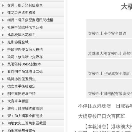
大
交局：提升預判緩塞車
蓮花口岸遷至橫琴
衛局：電子病歷擬通民間機構
社屋申請臨時名單公佈
穿梭巴士座位安全舒適
逸園校區名花有主
光影節耀全城
中醫涉性侵女病人被拘
港珠澳大橋穿梭巴士運營
梁司：修法堵中介吸存
民署堅持BoBo製標本
政府明年預算增廿二億
穿梭巴士已完成安全培訓
狼師涉性侵五男生
德女車手術後穩定
穿梭巴士司機配有嚴密安
明年重開經屋申請
大賽車今響鑼
不停往返港珠澳 日載客
羅司：經屋輪隊做唔到
習：助力國家全面開放
大橋穿梭巴日六百四班
內地女失三百萬多區截匪
【本報消息】港珠澳大橋
酒駕車禍無分晝夜