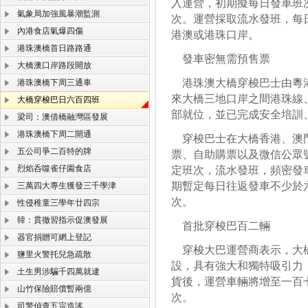
入運營，初期擬每日發車班
氣象局加強風暴潮監測
次。運營採取流水發班，每
內港食店氣爆四傷
港澳或港珠口岸。
港珠澳橋首日路路通
發車密無需預售票
大橋澳口岸路段開放
港珠澳大橋穿梭巴士由粵港
港珠澳橋下周三通車
來大橋三地口岸之間港珠線
大橋穿梭巴日六百四班
部就位，並已完成安全培訓
梁司：澳借橋融灣區發展
港珠澳橋下周二開通
穿梭巴士在大橋香港、澳門
五公司爭二百特的牌
票、自助購票以及微信公眾
烈焰呑噬雀仔園食店
定班次，流水發班，頻密發
期暫定每日往返發車不少於
三萬四大專生獲發三千學津
次。
性侵稚童三學年廿四宗
韓：貫徹習指示促澳發展
首批穿梭巴百二輛
器官捐贈可網上登記
穿梭大巴運營商表示，大橋
鹽里火警托兒急疏散
設，具有強大和獨特吸引力
土生男涉騙千四萬就逮
貨後，運營車輛將增至一百
山竹保險賠償暫兩億
次。
司警偵查五宗造謠