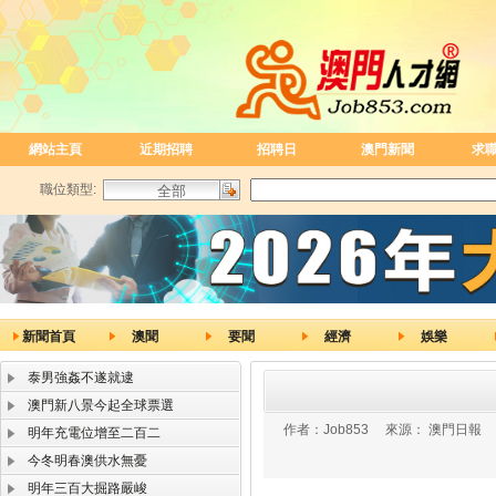
網站主頁
近期招聘
招聘日
澳門新聞
求
職位類型:
新聞首頁
澳聞
要聞
經濟
娛樂
泰男強姦不遂就逮
澳門新八景今起全球票選
作者：
Job853
來源：
澳門日報
明年充電位增至二百二
今冬明春澳供水無憂
明年三百大掘路嚴峻