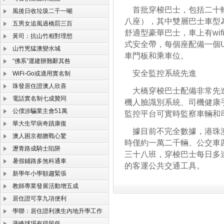
首批穿梭巴士，包括二十輛
風後日收垃圾二千一噸
八座），其中雙層巴士車型
五男女追風過橋罰三百
舒適型豪華巴士，車上有wi
黃司：抗山竹相對理想
式安全帶，每個座配備一個
山竹兇猛澳變水城
車門板和乘車位。
“佛系”運建辦難辭其咎
安全監控系統先進
WiFi-Go或適用實名制
珠發居住證澳人欣喜
大橋穿梭巴士配備非常先進
電話實名制七成贊同
機人臉識別系統、司機健康
公僕涉騙業主會51萬
監控平台可實時監察車輛和
華大生罕病奇蹟康復
據目前不完全數據，港珠澳
澳人困京都膽戰心驚
時僅約一萬二千輛、公交車
瀝青路成騎士陷阱
三十八班，穿梭巴士每日多
暑假鋪路多煞科通車
的客運公共交通工具。
新學年小學額趨緊張
教師專業發展活動增五成
居住證可享九項便利
學聯：居住證利澳生內地升學工作
蓮峰球場有得留低