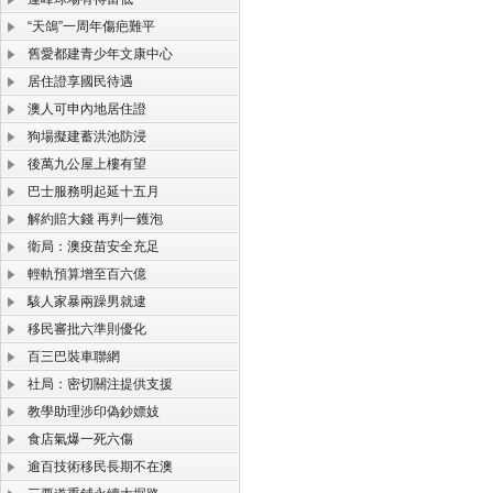
“天鴿”一周年傷疤難平
舊愛都建青少年文康中心
居住證享國民待遇
澳人可申內地居住證
狗場擬建蓄洪池防浸
後萬九公屋上樓有望
巴士服務明起延十五月
解約賠大錢 再判一鑊泡
衛局：澳疫苗安全充足
輕軌預算增至百六億
駭人家暴兩躁男就逮
移民審批六準則優化
百三巴裝車聯網
社局：密切關注提供支援
教學助理涉印偽鈔嫖妓
食店氣爆一死六傷
逾百技術移民長期不在澳