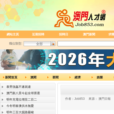
網站主頁
近期招聘
招聘日
澳門新聞
求
職位類型:
新聞首頁
澳聞
要聞
經濟
娛樂
泰男強姦不遂就逮
澳門新八景今起全球票選
作者：
Job853
來源：
澳門日報
明年充電位增至二百二
今冬明春澳供水無憂
明年三百大掘路嚴峻