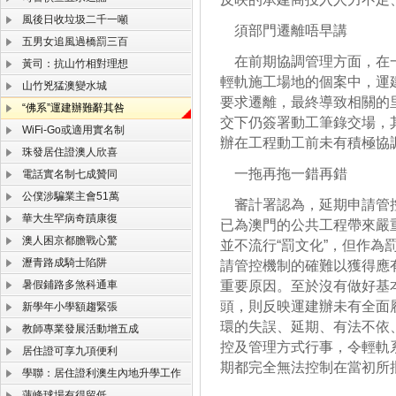
風後日收垃圾二千一噸
須部門遷離唔早講
五男女追風過橋罰三百
在前期協調管理方面，在一
黃司：抗山竹相對理想
輕軌施工場地的個案中，運
山竹兇猛澳變水城
要求遷離，最終導致相關的
“佛系”運建辦難辭其咎
交下仍簽署動工筆錄交場，
WiFi-Go或適用實名制
辦在工程動工前未有積極協
珠發居住證澳人欣喜
一拖再拖一錯再錯
電話實名制七成贊同
公僕涉騙業主會51萬
審計署認為，延期申請管控
華大生罕病奇蹟康復
已為澳門的公共工程帶來嚴
澳人困京都膽戰心驚
並不流行“罰文化”，但作
瀝青路成騎士陷阱
請管控機制的確難以獲得應
暑假鋪路多煞科通車
重要原因。至於沒有做好基
頭，則反映運建辦未有全面
新學年小學額趨緊張
環的失誤、延期、有法不依
教師專業發展活動增五成
控及管理方式行事，令輕軌
居住證可享九項便利
期都完全無法控制在當初所
學聯：居住證利澳生內地升學工作
蓮峰球場有得留低