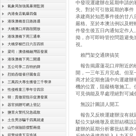
中發現運建辦在延期申請的
氣象局加強風暴潮監測
失。對於可引致延期的事件
內港食店氣爆四傷
承建商於知悉事件後的廿八
港珠澳橋首日路路通
嚴格。至於本澳法例以及輕
大橋澳口岸路段開放
件發生後五日內通知定作人
港珠澳橋下周三通車
拗，亦可即時管控問題避免
大橋穿梭巴日六百四班
視。
梁司：澳借橋融灣區發展
賴門架交通牌搞笑
港珠澳橋下周二開通
報告揭露蓮花口岸附近的橋
五公司爭二百特的牌
開，一三年五月完成。但至
烈焰呑噬雀仔園食店
商才於定期會議中向運建辦
三萬四大專生獲發三千學津
機的位置，阻礙橋墩施工。
性侵稚童三學年廿四宗
可見倘能及早處理絕對可減
韓：貫徹習指示促澳發展
無設計圖請人開工
器官捐贈可網上登記
鹽里火警托兒急疏散
報告又反映運建辦沒有就延
土生男涉騙千四萬就逮
駁位欠缺橋墩及底部結構設
山竹保險賠償暫兩億
建辦的延期分析審批結果亦
司警偵查五宗造謠
反映的承建商投入人力不足