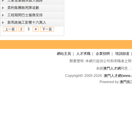
三要道重鋪永續大掘路
貴利集團敢死隊追數
工程期間巴士服務安排
新馬路施工影響十六萬人
3
上一頁
2
4
下一頁
網站主頁
|
人才求職
|
企業招聘
|
培訓頻道
鄭重聲明 :本網只提供公司和求職者之
未經
澳門人才網
同意，
Copyright© 2005-2026
澳門人才網(www.Jo
Powered by
澳門長