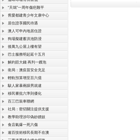
“天鴿”一周年傷疤難平
舊愛都建青少年文康中心
居住證享國民待遇
澳人可申內地居住證
狗場擬建蓄洪池防浸
後萬九公屋上樓有望
巴士服務明起延十五月
解約賠大錢 再判一鑊泡
衛局：澳疫苗安全充足
輕軌預算增至百六億
駭人家暴兩躁男就逮
移民審批六準則優化
百三巴裝車聯網
社局：密切關注提供支援
教學助理涉印偽鈔嫖妓
食店氣爆一死六傷
逾百技術移民長期不在澳