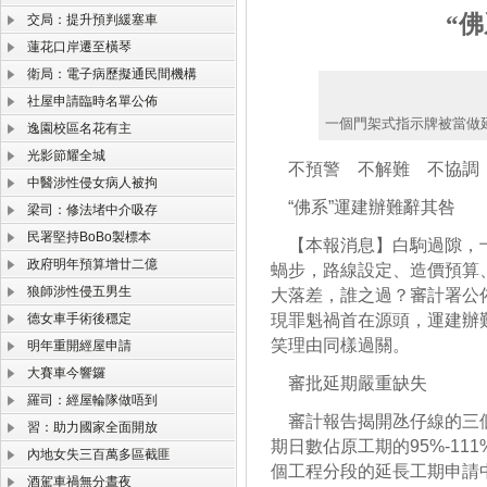
“
交局：提升預判緩塞車
蓮花口岸遷至橫琴
衛局：電子病歷擬通民間機構
社屋申請臨時名單公佈
一個門架式指示牌被當做
逸園校區名花有主
光影節耀全城
不預警 不解難 不協調
中醫涉性侵女病人被拘
“佛系”運建辦難辭其咎
梁司：修法堵中介吸存
民署堅持BoBo製標本
【本報消息】白駒過隙，十
政府明年預算增廿二億
蝸步，路線設定、造價預算
狼師涉性侵五男生
大落差，誰之過？審計署公
德女車手術後穩定
現罪魁禍首在源頭，運建辦
笑理由同樣過關。
明年重開經屋申請
大賽車今響鑼
審批延期嚴重缺失
羅司：經屋輪隊做唔到
審計報告揭開氹仔線的三個
習：助力國家全面開放
期日數佔原工期的95%-1
內地女失三百萬多區截匪
個工程分段的延長工期申請
酒駕車禍無分晝夜