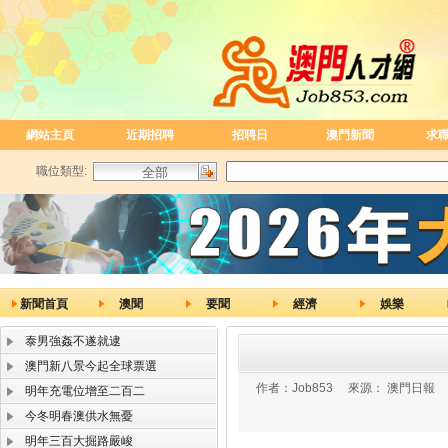
網站主頁
近期招聘
招聘日
澳門新聞
求
職位類型:
新聞首頁
澳聞
要聞
經濟
娛樂
泰男強姦不遂就逮
澳門新八景今起全球票選
作者：
Job853
來源：
澳門日報
明年充電位增至二百二
今冬明春澳供水無憂
明年三百大掘路嚴峻