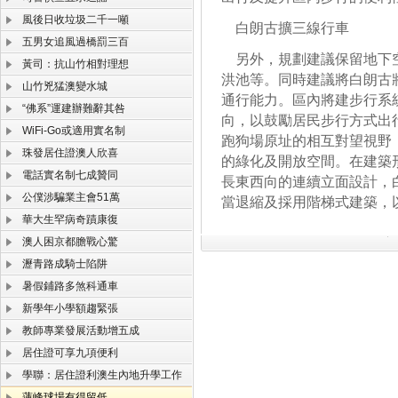
風後日收垃圾二千一噸
白朗古擴三線行車
五男女追風過橋罰三百
另外，規劃建議保留地下空
黃司：抗山竹相對理想
洪池等。同時建議將白朗古
山竹兇猛澳變水城
通行能力。區內將建步行系
“佛系”運建辦難辭其咎
向，以鼓勵居民步行方式出
WiFi-Go或適用實名制
跑狗場原址的相互對望視野
珠發居住證澳人欣喜
的綠化及開放空間。在建築
電話實名制七成贊同
長東西向的連續立面設計，
公僕涉騙業主會51萬
當退縮及採用階梯式建築，
華大生罕病奇蹟康復
澳人困京都膽戰心驚
瀝青路成騎士陷阱
暑假鋪路多煞科通車
新學年小學額趨緊張
教師專業發展活動增五成
居住證可享九項便利
學聯：居住證利澳生內地升學工作
蓮峰球場有得留低