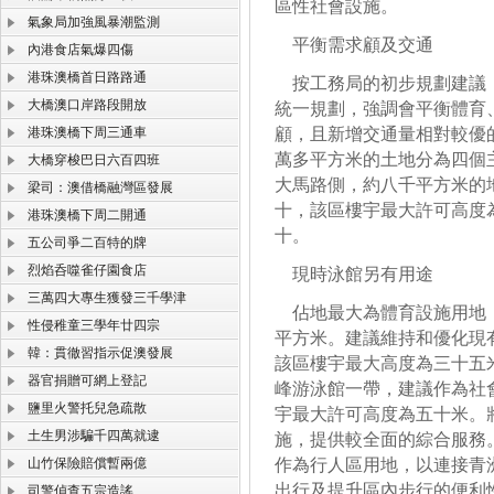
區性社會設施。
氣象局加強風暴潮監測
平衡需求顧及交通
內港食店氣爆四傷
港珠澳橋首日路路通
按工務局的初步規劃建議，
大橋澳口岸路段開放
統一規劃，強調會平衡體育
港珠澳橋下周三通車
顧，且新增交通量相對較優
萬多平方米的土地分為四個
大橋穿梭巴日六百四班
大馬路側，約八千平方米的
梁司：澳借橋融灣區發展
十，該區樓宇最大許可高度
港珠澳橋下周二開通
十。
五公司爭二百特的牌
烈焰呑噬雀仔園食店
現時泳館另有用途
三萬四大專生獲發三千學津
佔地最大為體育設施用地，
性侵稚童三學年廿四宗
平方米。建議維持和優化現
韓：貫徹習指示促澳發展
該區樓宇最大高度為三十五
器官捐贈可網上登記
峰游泳館一帶，建議作為社
鹽里火警托兒急疏散
宇最大許可高度為五十米。
土生男涉騙千四萬就逮
施，提供較全面的綜合服務
山竹保險賠償暫兩億
作為行人區用地，以連接青
出行及提升區內步行的便利
司警偵查五宗造謠