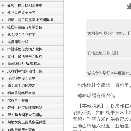
交局：提升預判緩塞車
蓮花口岸遷至橫琴
衛局：電子病歷擬通民間機構
社屋申請臨時名單公佈
逸園賽狗 場原址預留八千
逸園校區名花有主
光影節耀全城
中醫涉性侵女病人被拘
狗場土地初步規劃
梁司：修法堵中介吸存
民署堅持BoBo製標本
政府明年預算增廿二億
城規會昨舉行本年度第六
狼師涉性侵五男生
狗場地社文康體 原狗房
德女車手術後穩定
明年重開經屋申請
蓮峰球場有得留低
大賽車今響鑼
【本報消息】工務局昨在城
羅司：經屋輪隊做唔到
規劃研究，約四萬平方米土
習：助力國家全面開放
預留八千平方米作為教育設
內地女失三百萬多區截匪
土地面積逾六成五，並適量
酒駕車禍無分晝夜