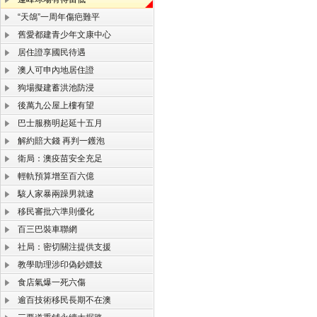
“天鴿”一周年傷疤難平
舊愛都建青少年文康中心
居住證享國民待遇
澳人可申內地居住證
狗場擬建蓄洪池防浸
後萬九公屋上樓有望
巴士服務明起延十五月
解約賠大錢 再判一鑊泡
衛局：澳疫苗安全充足
輕軌預算增至百六億
駭人家暴兩躁男就逮
移民審批六準則優化
百三巴裝車聯網
社局：密切關注提供支援
教學助理涉印偽鈔嫖妓
食店氣爆一死六傷
逾百技術移民長期不在澳