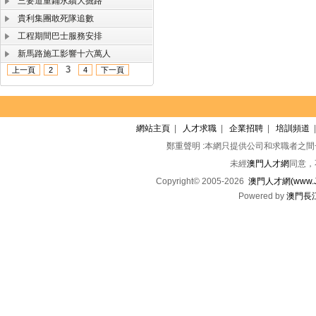
三要道重鋪永續大掘路
貴利集團敢死隊追數
工程期間巴士服務安排
新馬路施工影響十六萬人
3
上一頁
2
4
下一頁
網站主頁
|
人才求職
|
企業招聘
|
培訓頻道
鄭重聲明 :本網只提供公司和求職者之
未經
澳門人才網
同意，
Copyright© 2005-2026
澳門人才網(www.Jo
Powered by
澳門長