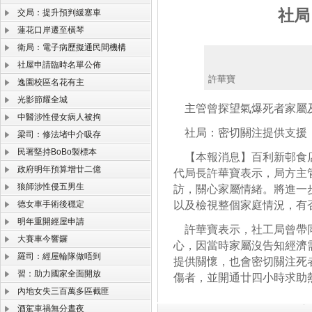
社局
交局：提升預判緩塞車
蓮花口岸遷至橫琴
衛局：電子病歷擬通民間機構
社屋申請臨時名單公佈
許華寶
逸園校區名花有主
光影節耀全城
主管曾探望氣爆死者家屬
中醫涉性侵女病人被拘
社局：密切關注提供支援
梁司：修法堵中介吸存
民署堅持BoBo製標本
【本報消息】百利新邨食店
政府明年預算增廿二億
代局長許華寶表示，局方主
狼師涉性侵五男生
訪，關心家屬情緒。將進一
德女車手術後穩定
以及檢視整個家庭情況，有
明年重開經屋申請
許華寶表示，社工局曾帶同
大賽車今響鑼
心，因當時家屬沒告知經濟
羅司：經屋輪隊做唔到
提供關懷，也會密切關注死
習：助力國家全面開放
傷者，並開通廿四小時求助
內地女失三百萬多區截匪
酒駕車禍無分晝夜