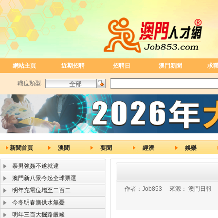
網站主頁
近期招聘
招聘日
澳門新聞
求
職位類型:
新聞首頁
澳聞
要聞
經濟
娛樂
泰男強姦不遂就逮
澳門新八景今起全球票選
作者：
Job853
來源：
澳門日報
明年充電位增至二百二
今冬明春澳供水無憂
明年三百大掘路嚴峻