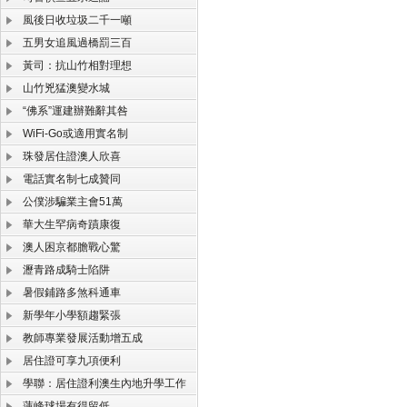
風後日收垃圾二千一噸
五男女追風過橋罰三百
黃司：抗山竹相對理想
山竹兇猛澳變水城
“佛系”運建辦難辭其咎
WiFi-Go或適用實名制
珠發居住證澳人欣喜
電話實名制七成贊同
公僕涉騙業主會51萬
華大生罕病奇蹟康復
澳人困京都膽戰心驚
瀝青路成騎士陷阱
暑假鋪路多煞科通車
新學年小學額趨緊張
教師專業發展活動增五成
居住證可享九項便利
學聯：居住證利澳生內地升學工作
蓮峰球場有得留低