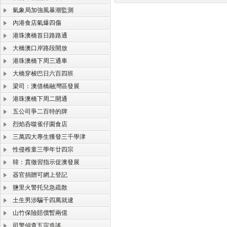
氣象局加強風暴潮監測
內港食店氣爆四傷
港珠澳橋首日路路通
大橋澳口岸路段開放
港珠澳橋下周三通車
大橋穿梭巴日六百四班
梁司：澳借橋融灣區發展
港珠澳橋下周二開通
五公司爭二百特的牌
烈焰呑噬雀仔園食店
三萬四大專生獲發三千學津
性侵稚童三學年廿四宗
韓：貫徹習指示促澳發展
器官捐贈可網上登記
鹽里火警托兒急疏散
土生男涉騙千四萬就逮
山竹保險賠償暫兩億
司警偵查五宗造謠