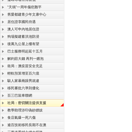
“天鴿”一周年傷疤難平
舊愛都建青少年文康中心
居住證享國民待遇
澳人可申內地居住證
狗場擬建蓄洪池防浸
後萬九公屋上樓有望
巴士服務明起延十五月
解約賠大錢 再判一鑊泡
衛局：澳疫苗安全充足
輕軌預算增至百六億
駭人家暴兩躁男就逮
移民審批六準則優化
百三巴裝車聯網
社局：密切關注提供支援
教學助理涉印偽鈔嫖妓
食店氣爆一死六傷
逾百技術移民長期不在澳