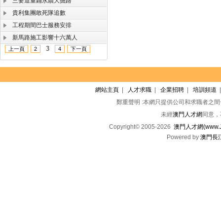
三要道重鋪永續大掘路
貴利集團敢死隊追數
工程期間巴士服務安排
新馬路施工影響十六萬人
3
上一頁
2
4
下一頁
網站主頁
|
人才求職
|
企業招聘
|
培訓頻道
鄭重聲明 :本網只提供公司和求職者之
未經
澳門人才網
同意，
Copyright© 2005-2026
澳門人才網(www.Jo
Powered by
澳門長