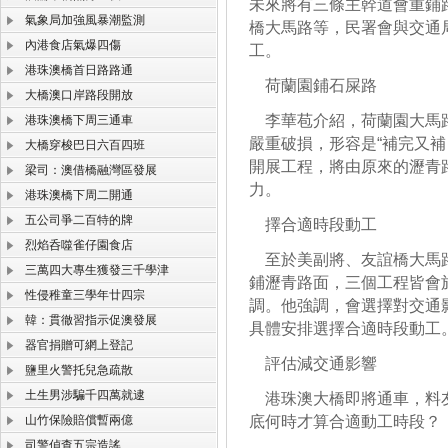
未來將有三條主幹道會重鋪
氣象局加強風暴潮監測
橋大馬路等，民署會與交通
內港食店氣爆四傷
工。
港珠澳橋首日路路通
荷蘭園鋪石屎路
大橋澳口岸路段開放
李華苞介紹，荷蘭園大馬路
港珠澳橋下周三通車
嚴重破損，形容是“補完又
大橋穿梭巴日六百四班
開展工程，將由原來的瀝青
梁司：澳借橋融灣區發展
力。
港珠澳橋下周二開通
五公司爭二百特的牌
擇合適時段動工
烈焰呑噬雀仔園食店
至於美副將、友誼橋大馬路
三萬四大專生獲發三千學津
鋪瀝青路面，三個工程皆會
性侵稚童三學年廿四宗
調。他強調，會選擇對交通
韓：貫徹習指示促澳發展
具體安排選擇合適時段動工
器官捐贈可網上登記
評估減交通影響
鹽里火警托兒急疏散
土生男涉騙千四萬就逮
港珠澳大橋即將通車，料友
山竹保險賠償暫兩億
底何時才算合適動工時段？
司警偵查五宗造謠