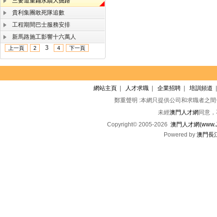
三要道重鋪永續大掘路
貴利集團敢死隊追數
工程期間巴士服務安排
新馬路施工影響十六萬人
3
上一頁
2
4
下一頁
網站主頁
|
人才求職
|
企業招聘
|
培訓頻道
鄭重聲明 :本網只提供公司和求職者之
未經
澳門人才網
同意，
Copyright© 2005-2026
澳門人才網(www.Jo
Powered by
澳門長