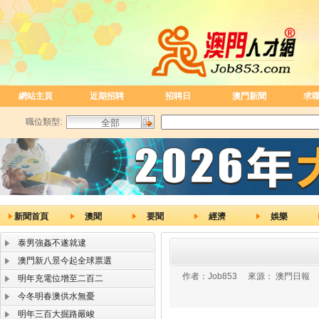
網站主頁
近期招聘
招聘日
澳門新聞
求
職位類型:
新聞首頁
澳聞
要聞
經濟
娛樂
泰男強姦不遂就逮
澳門新八景今起全球票選
作者：
Job853
來源：
澳門日報
明年充電位增至二百二
今冬明春澳供水無憂
明年三百大掘路嚴峻