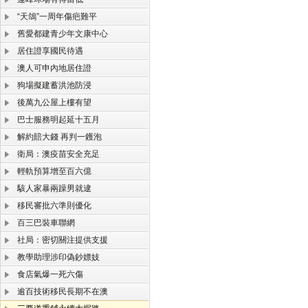
“天鴿”一周年傷疤難平
舊愛都建青少年文康中心
居住證享國民待遇
澳人可申內地居住證
狗場擬建蓄洪池防浸
後萬九公屋上樓有望
巴士服務明起延十五月
解約賠大錢 再判一鑊泡
衛局：澳疫苗安全充足
輕軌預算增至百六億
駭人家暴兩躁男就逮
移民審批六準則優化
百三巴裝車聯網
社局：密切關注提供支援
教學助理涉印偽鈔嫖妓
食店氣爆一死六傷
逾百技術移民長期不在澳