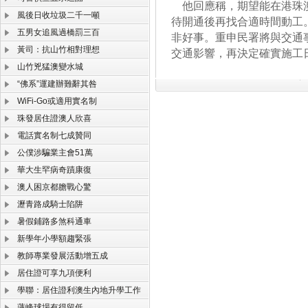
他回應稱，期望能在港珠澳
風後日收垃圾二千一噸
待開通後再找合適時間動工
五男女追風過橋罰三百
非好事。重申民署將與交通
黃司：抗山竹相對理想
交通影響，再決定確實施工
山竹兇猛澳變水城
“佛系”運建辦難辭其咎
WiFi-Go或適用實名制
珠發居住證澳人欣喜
電話實名制七成贊同
公僕涉騙業主會51萬
華大生罕病奇蹟康復
澳人困京都膽戰心驚
瀝青路成騎士陷阱
暑假鋪路多煞科通車
新學年小學額趨緊張
教師專業發展活動增五成
居住證可享九項便利
學聯：居住證利澳生內地升學工作
蓮峰球場有得留低