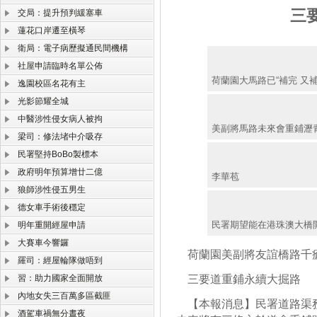
三
交局：提升預判緩塞車
蓮花口岸遷至橫琴
衛局：電子病歷擬通民間機構
社屋申請臨時名單公佈
荷蘭園大馬路已“補完 又
逸園校區名花有主
光影節耀全城
中醫涉性侵女病人被拘
美副將馬路未來會重鋪瀝
梁司：修法堵中介吸存
民署堅持BoBo製標本
政府明年預算增廿二億
李華苞
狼師涉性侵五男生
德女車手術後穩定
民署期望能在港珠澳大橋
明年重開經屋申請
大賽車今響鑼
荷蘭園美副將友誼橋路千
羅司：經屋輪隊做唔到
習：助力國家全面開放
三要道重鋪永續大掘路
內地女失三百萬多區截匪
【本報消息】民署道路渠務
酒駕車禍無分晝夜