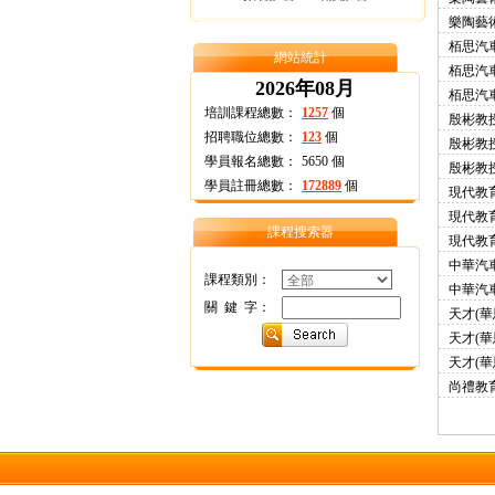
樂陶藝
栢思汽車
網站統計
栢思汽車
2026年08月
栢思汽車
培訓課程總數：
1257
個
殷彬教
招聘職位總數：
123
個
殷彬教
學員報名總數：
5650
個
殷彬教
學員註冊總數：
172889
個
現代教
現代教
課程搜索器
現代教
中華汽
課程類別：
中華汽
關 鍵 字：
天才(華
天才(華
天才(華
尚禮教