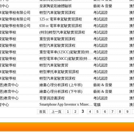
術中心
皇家陶瓷彩繪體驗班
藝術 & 音樂
澳
駕駛學校有限公司
輕型汽車駕駛實習課程
考試認證
澳
駕駛學校有限公司
125 cc 電單車駕駛實習課程
考試認證
澳
駕駛學校有限公司
650 cc 電單車駕駛實習課程
考試認證
澳
授駕駛學校
(特別)輕型汽車駕駛實習課程
考試認證
澳
授駕駛學校
重型貨車駕駛實習課程
考試認證
澳
授駕駛學校
輕型汽車駕駛實習課程
考試認證
澳
育駕駛學校
重型電單車(125CC)駕駛實習(特別牌)
考試認證
育駕駛學校
輕型電單車(50CC)駕駛實習(特別牌)
考試認證
育駕駛學校
輕型汽車駕駛實習
考試認證
車駕駛學校
輕型摩托車駕駛實習課程
考試認證
澳
車駕駛學校
輕型汽車駕駛實習課程
考試認證
澳
恩)教育中心
繪畫心理分析課程 (上午班)
藝術 & 音樂
澳
恩)教育中心
繪畫心理分析課程 (下午班)
藝術 & 音樂
澳
恩)教育中心
育嬰員證書課程
考試認證
澳
Smartphone App Inventor x Minecraft Education
育中心
電腦
3
首頁
上一頁
1
2
4
5
6
7
8
9