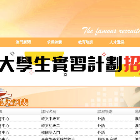
澳門新聞
求職錦囊
教育培訓
人才置業
稱
課程名稱
課程類別
地
育中心
韓文中級五
外語
澳
育中心
韓文初級二
外語
澳
育中心
韓國語入門
外語
澳
術中心
皇家陶瓷彩繪體驗班
藝術 & 音樂
澳