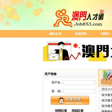
網站主頁
近期招聘
招聘日
用戶登錄
用戶名：
機構名
密 碼：
韓洋教
韓洋教
韓洋教
招聘註冊
培訓註冊
樂陶藝