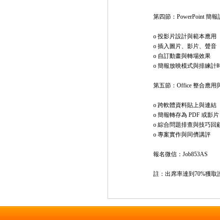
第四節：PowerPoint 
o 投影片設計與範本應用
o 插入圖片、影片、聲音
o 自訂動畫與轉場效果
o 簡報放映模式與排練計
第五節：Office 整合應
o 跨軟體資料貼上與連結
o 簡報轉存為 PDF 或影片
o 綜合問題排查與技巧回
o 專案實作與同儕講評
報名微信：Job853AS
註：出席率達到70%獲取