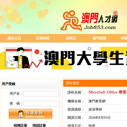
網站主頁
近期招聘
招聘日
澳門新聞
求
課程瀏覽
用戶登錄
MicroSoft Offic
課程名稱：
用戶名：
機構名稱：
澳門教育網
密 碼：
授課講師：
資深導師
開課日期：
2026年8月01日
招聘註冊
培訓註冊
授課方式：
面授