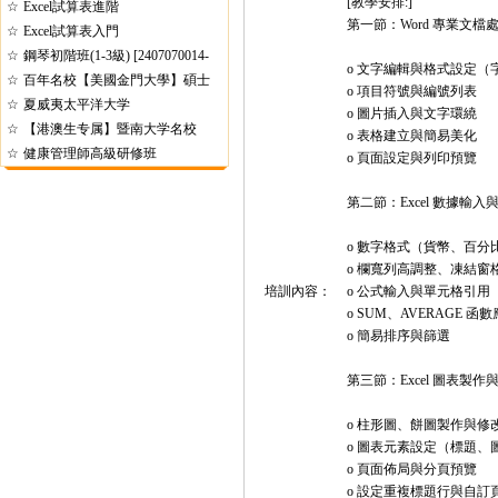
[教學安排:]
☆
Excel試算表進階
第一節：Word 專業文檔
☆
Excel試算表入門
☆
鋼琴初階班(1-3級) [2407070014-
o 文字編輯與格式設定（
☆
6]
百年名校【美國金門大學】碩士
o 項目符號與編號列表
☆
夏威夷太平洋大学
o 圖片插入與文字環繞
☆
【港澳生专属】暨南大学名校
o 表格建立與簡易美化
☆
健康管理師高級研修班
o 頁面設定與列印預覽
第二節：Excel 數據輸
o 數字格式（貨幣、百分
o 欄寬列高調整、凍結窗
培訓內容：
o 公式輸入與單元格引用
o SUM、AVERAGE 函
o 簡易排序與篩選
第三節：Excel 圖表製
o 柱形圖、餅圖製作與修
o 圖表元素設定（標題、
o 頁面佈局與分頁預覽
o 設定重複標題行與自訂