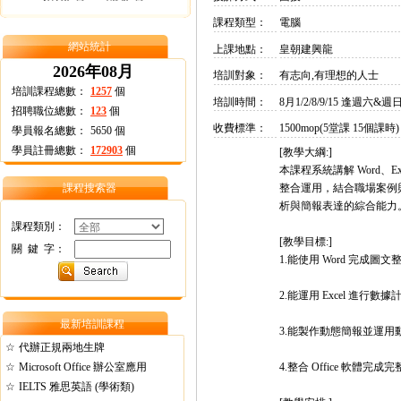
課程類型：
電腦
網站統計
上課地點：
皇朝建興龍
2026年08月
培訓對象：
有志向,有理想的人士
培訓課程總數：
1257
個
培訓時間：
8月1/2/8/9/15 逢週六&週日 
招聘職位總數：
123
個
收費標準：
1500mop(5堂課 15個課時)
學員報名總數：
5650
個
學員註冊總數：
172903
個
[教學大綱:]
本課程系統講解 Word、Ex
課程搜索器
整合運用，結合職場案例
析與簡報表達的綜合能力
課程類別：
[教學目標:]
關 鍵 字：
1.能使用 Word 完成
2.能運用 Excel 進行
最新培訓課程
3.能製作動態簡報並運
☆
代辦正規兩地生牌
☆
Microsoft Office 辦公室應用
4.整合 Office 軟體
☆
IELTS 雅思英語 (學術類)