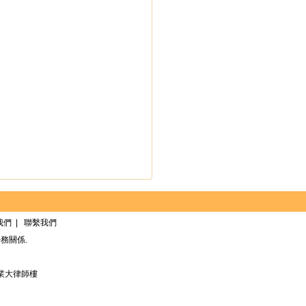
我們
|
聯繫我們
務關係.
業大律師樓