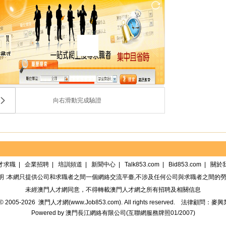
向右滑動完成驗證
才求職
|
企業招聘
|
培訓頻道
|
新聞中心
|
Talk853.com
|
Bid853.com
|
關於
明 :本網只提供公司和求職者之間一個網絡交流平臺,不涉及任何公司與求職者之間的勞
未經
澳門人才網
同意，不得轉載
澳門人才網
之所有招聘及相關信息
t© 2005-2026
澳門人才網(www.Job853.com)
. All rights reserved.
法律顧問：麥興
Powered by
澳門長江網絡有限公司
(
互聯網服務牌照01/2007
)