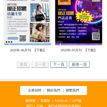
2026年-06月刊
【下載】
2026年-05月刊
【下載】
首頁
上一頁
下一頁
最後一頁
企業招聘
|
關於我們
|
聯繫我們
觸屏版
|
電腦版
|
Facebook
|
APP版
澳門人才網 - 澳門求職招聘首選網站