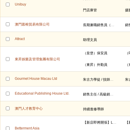
Unibuy
門店庫管
摄
澳門叢榕貿易有限公司
長期兼職銷售員（時薪$80）
銷
Attract
助理文員
（皇堡）保安員
（
東昇娛樂及管理集團有限公司
（東昇）外勤員
（
Gourmet House Macau Ltd
朱古力學徒 / 技師（全職）
Educational Publishing House Ltd.
銷售主任 / 高級銷售主任 (澳門)
澳門人才教育中心
持續進修導師
【新店即將開張】Luxury/Premium Fashion Footwear Brand 底薪$17K，公佣為主，月入可達 $25K+
Betterment Asia