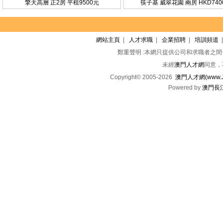
擎天高層 正2房 平租9500元
筷子基 威翠花園 兩房 HKD740
網站主頁
|
人才求職
|
企業招聘
|
培訓頻道
鄭重聲明 :本網只提供公司和求職者之
未經
澳門人才網
同意，
Copyright© 2005-2026
澳門人才網(www.Jo
Powered by
澳門長