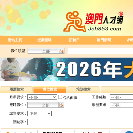
網站主頁
近期招聘
招聘日
澳門新聞
求
職位類型:
履歷搜索
職位搜索
培訓搜索
月薪要求：
工作經驗：
包含面議
應聘職位：
學歷要求：
認證要求：
關鍵字：