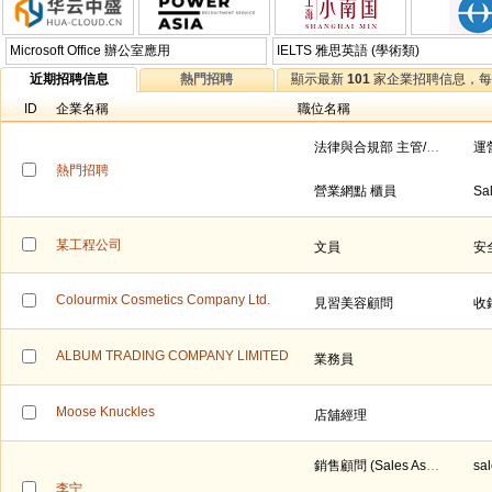
Microsoft Office 辦公室應用
IELTS 雅思英語 (學術類)
近期招聘信息
熱門招聘
顯示最新
101
家企業招聘信息，
ID
企業名稱
職位名稱
法律與合規部 主管/主辦崗
熱門招聘
營業網點 櫃員
某工程公司
文員
安
Colourmix Cosmetics Company Ltd.
見習美容顧問
收
ALBUM TRADING COMPANY LIMITED
業務員
Moose Knuckles
店舖經理
銷售顧問 (Sales Associate)
李宁