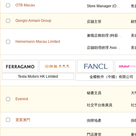
OTB Macau
Store Manager (OTB Group - Maison Margiela)
Giorgio Armani Group
店舖主管
銷
兼職店務助理 (時薪$70)
美
Heinemann Macau Limited
店舖助理經理 Assistant Store Manager
美
Tesla Motors HK Limited
金蝶軟件（中國）有限公司
秘書文員
大
Everest
社交平台推廣員
社
置業澳門
掛牌地產
掛
門店庫管
奢