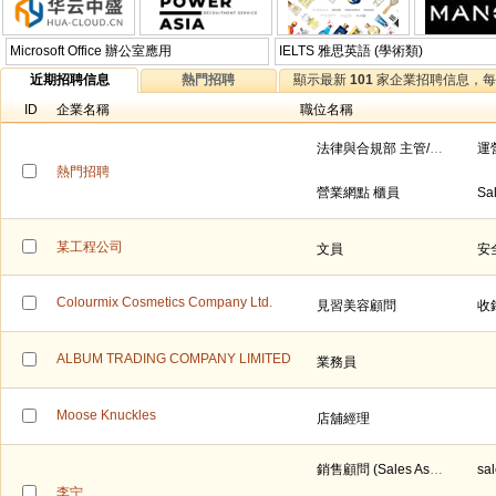
Microsoft Office 辦公室應用
IELTS 雅思英語 (學術類)
近期招聘信息
熱門招聘
顯示最新
101
家企業招聘信息，
ID
企業名稱
職位名稱
法律與合規部 主管/主辦崗
熱門招聘
營業網點 櫃員
某工程公司
文員
安
Colourmix Cosmetics Company Ltd.
見習美容顧問
收
ALBUM TRADING COMPANY LIMITED
業務員
Moose Knuckles
店舖經理
銷售顧問 (Sales Associate)
李宁