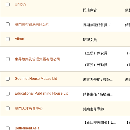
Unibuy
門店庫管
摄
澳門叢榕貿易有限公司
長期兼職銷售員（時薪$80）
銷
Attract
助理文員
（皇堡）保安員
（
東昇娛樂及管理集團有限公司
（東昇）外勤員
（
Gourmet House Macau Ltd
朱古力學徒 / 技師（全職）
Educational Publishing House Ltd.
銷售主任 / 高級銷售主任 (澳門)
澳門人才教育中心
持續進修導師
【新店即將開張】Luxury/Premium Fashion Footwear Brand 底薪$17K，公佣為主，月入可達 $25K+
Betterment Asia