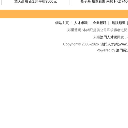
擎天高層 正2房 平租9500元
筷子基 威翠花園 兩房 HKD740
網站主頁
|
人才求職
|
企業招聘
|
培訓頻道
鄭重聲明 :本網只提供公司和求職者之
未經
澳門人才網
同意，
Copyright© 2005-2026
澳門人才網(www.Jo
Powered by
澳門長