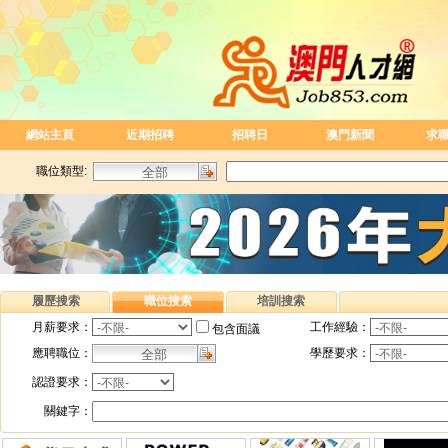
網站主頁
近期招聘
招聘日
澳門新聞
求
職位類型:
履歷搜索
職位搜索
培訓搜索
月薪要求：
工作經驗：
包含面議
應聘職位：
學歷要求：
認證要求：
關鍵字：