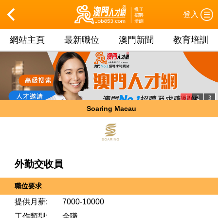
登入
網站主頁
最新職位
澳門新聞
教育培訓
1
2
3
Soaring Macau
外勤交收員
職位要求
提供月薪:
7000-10000
工作類型:
全職