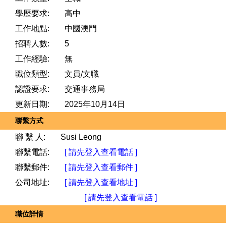
學歷要求:
高中
工作地點:
中國澳門
招聘人數:
5
工作經驗:
無
職位類型:
文員/文職
認證要求:
交通事務局
更新日期:
2025年10月14日
聯繫方式
聯 繫 人:
Susi Leong
聯繫電話:
[ 請先登入查看電話 ]
聯繫郵件:
[ 請先登入查看郵件 ]
公司地址:
[ 請先登入查看地址 ]
[ 請先登入查看電話 ]
職位詳情