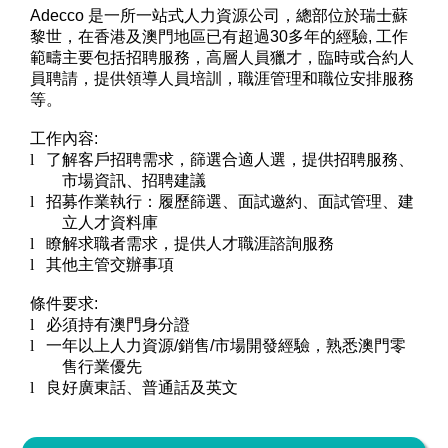
Adecco
是一所一站式人力資源公司，總部位於瑞士蘇
黎世，在香港及澳門地區已有超過
30
多年的經驗
,
工作
範疇主要包括招聘服務，高層人員獵才，臨時或合約人
員聘請，提供領導人員培訓，職涯管理和職位安排服務
等。
工作內容
:
l
了解客戶招聘需求，篩選合適人選，提供招聘服務、
市場資訊、招聘建議
l
招募作業執行：履歷篩選、面試邀約、面試管理、建
立人才資料庫
l
瞭解求職者需求，提供人才職涯諮詢服務
l
其他主管交辦事項
條件要求
:
l
必須持有澳門身分證
l
一年以上人力資源
/
銷售
/
市場開發經驗，熟悉澳門零
售行業優先
l
良好廣東話、普通話及英文