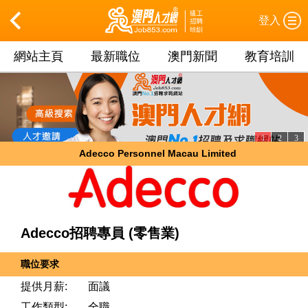
登入
網站主頁
最新職位
澳門新聞
教育培訓
1
2
3
Adecco Personnel Macau Limited
Adecco招聘專員 (零售業)
職位要求
提供月薪:
面議
工作類型:
全職