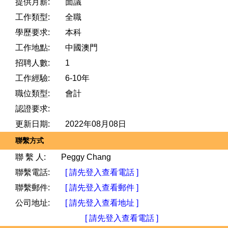
提供月薪:
面議
工作類型:
全職
學歷要求:
本科
工作地點:
中國澳門
招聘人數:
1
工作經驗:
6-10年
職位類型:
會計
認證要求:
更新日期:
2022年08月08日
聯繫方式
聯 繫 人:
Peggy Chang
聯繫電話:
[ 請先登入查看電話 ]
聯繫郵件:
[ 請先登入查看郵件 ]
公司地址:
[ 請先登入查看地址 ]
[ 請先登入查看電話 ]