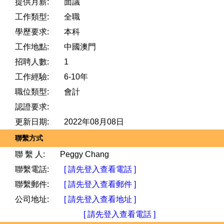
提供月薪:
面議
工作類型:
全職
學歷要求:
本科
工作地點:
中國澳門
招聘人數:
1
工作經驗:
6-10年
職位類型:
會計
認證要求:
更新日期:
2022年08月08日
聯繫方式
聯 繫 人:
Peggy Chang
聯繫電話:
[ 請先登入查看電話 ]
聯繫郵件:
[ 請先登入查看郵件 ]
公司地址:
[ 請先登入查看地址 ]
[ 請先登入查看電話 ]