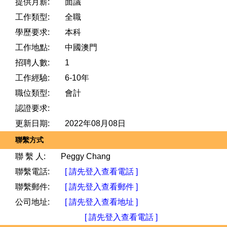
提供月薪:
面議
工作類型:
全職
學歷要求:
本科
工作地點:
中國澳門
招聘人數:
1
工作經驗:
6-10年
職位類型:
會計
認證要求:
更新日期:
2022年08月08日
聯繫方式
聯 繫 人:
Peggy Chang
聯繫電話:
[ 請先登入查看電話 ]
聯繫郵件:
[ 請先登入查看郵件 ]
公司地址:
[ 請先登入查看地址 ]
[ 請先登入查看電話 ]