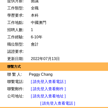
提供月薪:
面議
工作類型:
全職
學歷要求:
本科
工作地點:
中國澳門
招聘人數:
1
工作經驗:
6-10年
職位類型:
會計
認證要求:
更新日期:
2022年07月13日
聯繫方式
聯 繫 人:
Peggy Chang
聯繫電話:
[ 請先登入查看電話 ]
聯繫郵件:
[ 請先登入查看郵件 ]
公司地址:
[ 請先登入查看地址 ]
[ 請先登入查看電話 ]