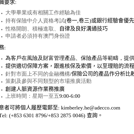
職要求
:
大學畢業或有相關工作經驗為佳
持有保險中介人資格考試
(
卷一
,
卷三
)
或銀行經驗會優
性格開朗、積極進取、
⾃
律及良好溝通技巧
申請者必須持有澳門身份證
務
:
為客戶在風險及財富管理產品、保險產品等範疇，提
提供適切保障方案，跟進核保及索價，以至理賠的流
針對市面上不同的金融機構
/
保險公司的產品作分析比
策劃及參與不同類型的市場推廣活動
創建人脈資源作業務推廣
上班時間：星期一至五
9:00-6:00
意者可將個人履歷電郵至
: 
kimberley.he@adecco.com
Tel: (+853 6301 8796/+853 2875 0046) 
查詢。