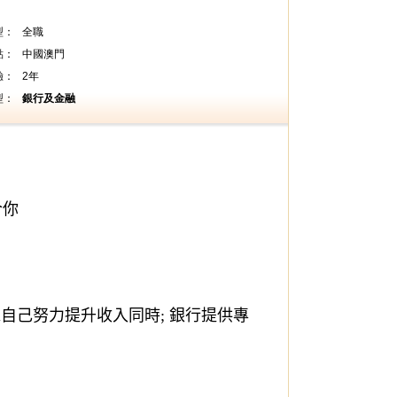
型：
全職
點：
中國澳門
驗：
2年
型：
銀行及金融
合你
靠自己努力提升收入同時
; 
銀行提供專