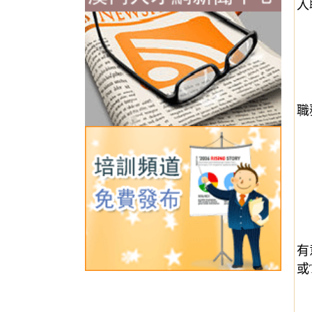
入
職
有
或