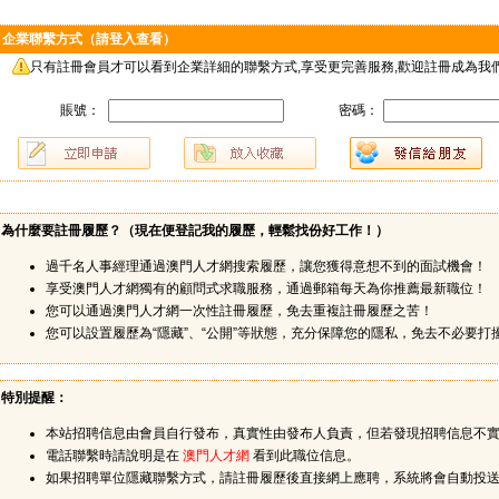
企業聯繫方式（請登入查看）
只有註冊會員才可以看到企業詳細的聯繫方式,享受更完善服務,歡迎註冊成為我們
賬號：
密碼：
為什麼要註冊履歷？（
現在便登記我的履歷，輕鬆找份好工作！
）
過千名人事經理通過澳門人才網搜索履歷，讓您獲得意想不到的面試機會！
享受澳門人才網獨有的顧問式求職服務，通過郵箱每天為你推薦最新職位！
您可以通過澳門人才網一次性註冊履歷，免去重複註冊履歷之苦！
您可以設置履歷為“隱藏”、“公開”等狀態，充分保障您的隱私，免去不必要打
特別提醒：
本站招聘信息由會員自行發布，真實性由發布人負責，但若發現招聘信息不
電話聯繫時請說明是在
澳門人才網
看到此職位信息。
如果招聘單位隱藏聯繫方式，請註冊履歷後直接網上應聘，系統將會自動投