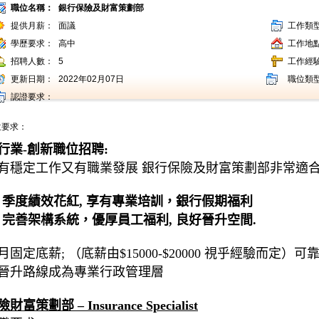
職位名稱：
銀行保險及財富策劃部
提供月薪：
面議
工作類
學歷要求：
高中
工作地
招聘人數：
5
工作經
更新日期：
2022年02月07日
職位類
認證要求：
位要求：
行業
-
創新職位招聘
:
有穩定工作又有職業發展
銀行保險及財富策劃部非常適
     季度績效花紅
, 
享有專業培訓，銀行假期福利
     完善架構系統，優厚員工福利
, 
良好晉升空間
.
月固定底薪
; 
（底薪由
$15000-$20000 
視乎經驗而定）
可
晉升路線成為專業行政管理層
險財富策劃部
 – Insurance Specialist