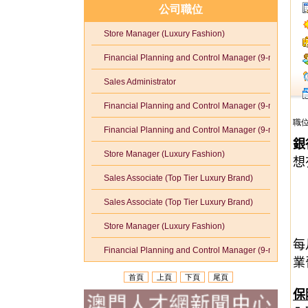
公司職位
Store Manager (Luxury Fashion)
Financial Planning and Control Manager (9-month contract)
Sales Administrator
Financial Planning and Control Manager (9-month contract)
職
Financial Planning and Control Manager (9-month contract)
銀
Store Manager (Luxury Fashion)
想
Sales Associate (Top Tier Luxury Brand)
Sales Associate (Top Tier Luxury Brand)
Store Manager (Luxury Fashion)
每
Financial Planning and Control Manager (9-month contract)
業
首頁
上頁
下頁
尾頁
保