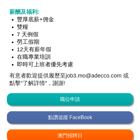
薪酬及福利:
豐厚底薪+佣金
雙糧
7 天例假
勞工假期​
12天有薪年假
在職專業培訓
即時可上班者優先考慮
有意者歡迎提供履歷至job3.mo@adecco.com 或
點擊"
了解詳情
"
，謝謝!
職位申請
點讚追蹤 FaceBook
澳門招聘日