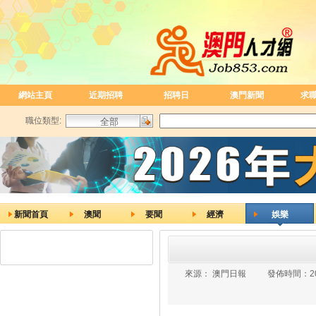
網站主頁
近期招聘
招聘日
澳門新聞
求
職位類型:
新聞首頁
澳聞
要聞
經濟
娛樂
來源：
澳門日報
發佈時間：
2