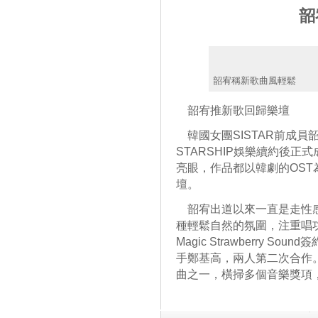
韶
韶宥稱新歌曲風輕鬆
韶宥推新歌回歸樂壇
韓國女團SISTAR前成員
STARSHIP娛樂續約後正
亮眼，作品都以韓劇的OST
壇。
韶宥出道以來一直是走性感
種輕鬆自然的氛圍，注重唱
Magic Strawberry
手鄭基高，兩人第二次合作
曲之一，橫掃多個音樂獎項