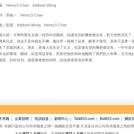
Henry.S Chan、Addison Wong
李峻一、Henry.S Chan
監製：Addison Wong、Henry.S Chan
介紹：大學時期失去過一段四年的關係，就連告別的機會都沒有，對方突然消失了
傳來訊息，就迫不及待接起手機，像往常一樣聊了起來。醒來才發現，原來只是夢一
去了至親的家人、朋友，身邊人也失去了太太，也是連告別的機會都沒有。一年年過
失去的事情、關係，於是用這首歌，對那些無疾而終地離開了我們的人和事，正式地
感恩、好好告別。感受着痛楚的同時，訴說將來再見的希冀。
才求職
|
企業招聘
|
培訓頻道
|
新聞中心
|
Talk853.com
|
Bid853.com
|
關於
明 :本網只提供公司和求職者之間一個網絡交流平臺,不涉及任何公司與求職者之間的勞
未經
澳門人才網
同意，不得轉載
澳門人才網
之所有招聘及相關信息