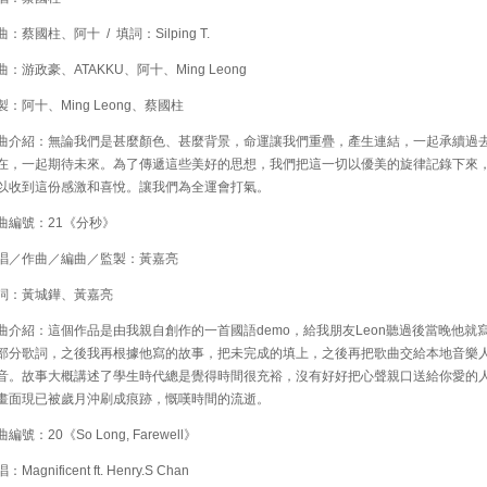
蔡國柱、阿十 / 填詞：Silping T.
：游政豪、ATAKKU、阿十、Ming Leong
：阿十、Ming Leong、蔡國柱
介紹：無論我們是甚麼顏色、甚麼背景，命運讓我們重疊，產生連結，一起承續過
在，一起期待未來。為了傳遞這些美好的思想，我們把這一切以優美的旋律記錄下來
以收到這份感激和喜悅。讓我們為全運會打氣。
編號：21《分秒》
／作曲／編曲／監製：黃嘉亮
：黃城鏵、黃嘉亮
介紹：這個作品是由我親自創作的一首國語demo，給我朋友Leon聽過後當晚他就
部分歌詞，之後我再根據他寫的故事，把未完成的填上，之後再把歌曲交給本地音樂
音。故事大概講述了學生時代總是覺得時間很充裕，沒有好好把心聲親口送給你愛的
畫面現已被歲月沖刷成痕跡，慨嘆時間的流逝。
號：20《So Long, Farewell》
agnificent ft. Henry.S Chan