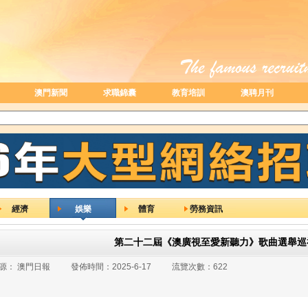
澳門新聞
求職錦囊
教育培訓
澳聘月刊
經濟
娛樂
體育
勞務資訊
第二十二屆《澳廣視至愛新聽力》歌曲選舉巡
源：
澳門日報
發佈時間：
2025-6-17
流覽次數：
622