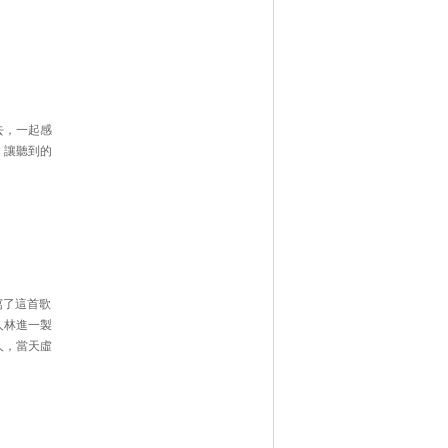
去，一起感
，讓聽到的
寫了這首歌
人林進一製
人，當天虛