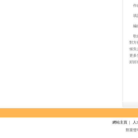
作曲：
填詞：
編曲／
歌曲
對方
候失
更多
好好
網站主頁
|
人
鄭重聲