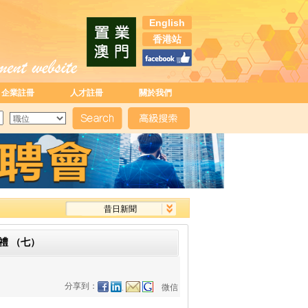
English
香港站
企業註冊
人才註冊
關於我們
昔日新聞
禮 （七）
分享到：
微信