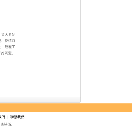
。某天看到
場。疫情時
去，經歷了
好好沉澱、
我們
|
聯繫我們
務關係.