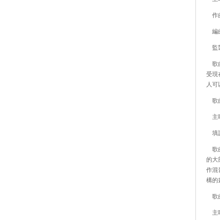
作曲：
編曲
監製
歌曲
受現
人可
歌曲
主唱
填詞
歌曲
的大
作混
構的
歌曲編
主唱：M