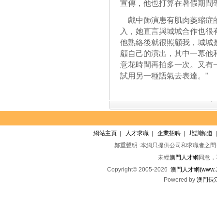
宣傳，他也打算在暑假期間
戲中飾演患有肌肉萎縮症的
入，她直言與城城合作也很
他熟絡後就很照顧我，城城
顧自己的演出，其中一幕他
意花時間再拍多一次。又有
試用另一種語氣去表達。”
網站主頁
|
人才求職
|
企業招聘
|
培訓頻道
鄭重聲明 :本網只提供公司和求職者之
未經
澳門人才網
同意，
Copyright© 2005-2026
澳門人才網(www.Jo
Powered by
澳門長