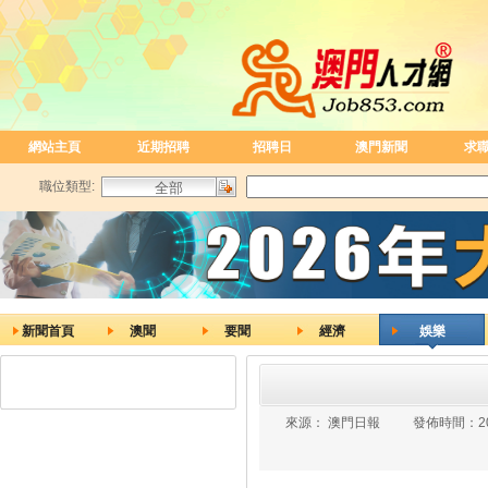
網站主頁
近期招聘
招聘日
澳門新聞
求
職位類型:
新聞首頁
澳聞
要聞
經濟
娛樂
來源：
澳門日報
發佈時間：
2