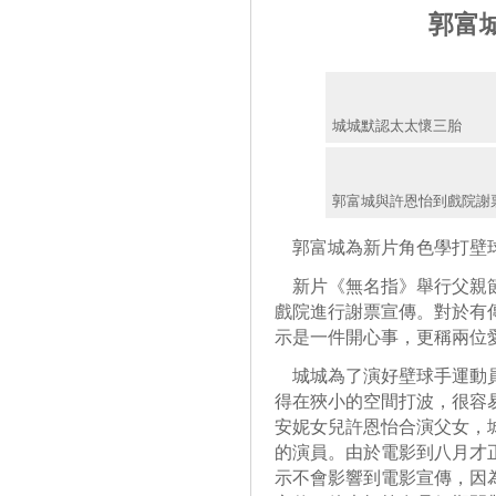
郭富
城城默認太太懷三胎
郭富城與許恩怡到戲院謝
郭富城為新片角色學打壁
新片《無名指》舉行父親節
戲院進行謝票宣傳。對於有
示是一件開心事，更稱兩位
城城為了演好壁球手運動員
得在狹小的空間打波，很容
安妮女兒許恩怡合演父女，
的演員。由於電影到八月才
示不會影響到電影宣傳，因