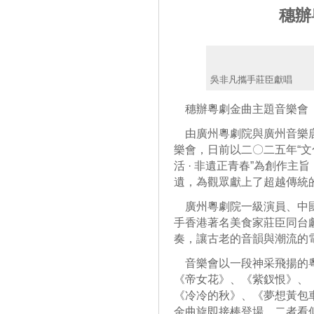
穗辦
吳非凡攜手莊臣獻唱
穗辦粵劇金曲主題音樂會
由廣州粵劇院與廣州音樂唐人
樂會，日前以二〇二五年“文
活 · 非遺正青春”為創作主
遺，為觀眾獻上了超越傳統
廣州粵劇院一級演員、中國
手香港著名美食家莊臣同台
奏，讓古老的音韻與潮流的
音樂會以一段神采飛揚的粵
《帝女花》、《紫釵恨》、
《冷冷的秋》、《夢想黃包
金曲旋即接棒登場。二者看似