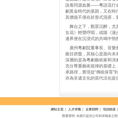
說着同源血脈——粵語流行
劇黃金時代的基因，又在時
其價值不僅在於形式混搭，
舞台之下，觀眾沉醉，尤其
女花》輕聲哼唱，或隨《漫
邊界便在沉浸式的共鳴中悄
廣州粵劇院董事長、音樂會
曲目拼盤，其核心是面向未
深層的是為粵劇藝術家和演
充分尊重藝術規律的基礎上
承路徑，實現從“傳統保育”
亦為非遺文化的當代活化提
網站主頁
|
人才求職
|
企業招聘
|
培訓頻道
鄭重聲明 :本網只提供公司和求職者之