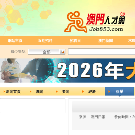
網站主頁
近期招聘
招聘日
澳門新聞
求
職位類型:
新聞首頁
澳聞
要聞
經濟
娛樂
來源：
澳門日報
發佈時間：
2