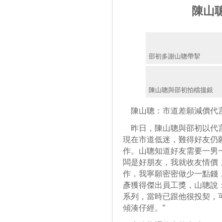
陳山
邵初多謝山聰帶挈
陳山聰與邵初拍檔搵銀
陳山聰：市道差願減價代
昨日，陳山聰與邵初以代言
現在市道低迷，難得好友仍
作。山聰知道好友需要一男
闆是好朋友，我就收友情價
作，我寧願密密做少一點錢
彥獲得傑出員工獎，山聰說
系列，當時已跟他很投契，
傾湊仔經。”