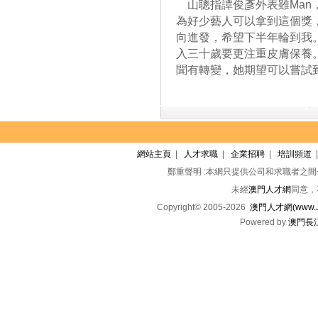
山聰指譚俊彥外表雖Man
為好少藝人可以拿到這個獎
向進發，希望下半年輪到我
入三十歲要更注重皮膚保養
聞有轉變，她期望可以嘗試
網站主頁
|
人才求職
|
企業招聘
|
培訓頻道
鄭重聲明 :本網只提供公司和求職者之
未經
澳門人才網
同意，
Copyright© 2005-2026
澳門人才網(www.Jo
Powered by
澳門長