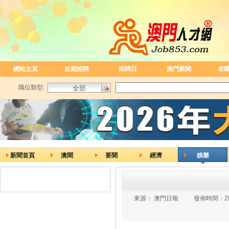
網站主頁
近期招聘
招聘日
澳門新聞
求
職位類型:
新聞首頁
澳聞
要聞
經濟
娛樂
來源：
澳門日報
發佈時間：
2