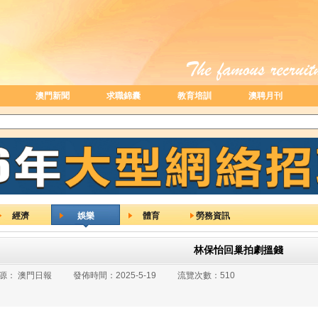
澳門新聞
求職錦囊
教育培訓
澳聘月刊
經濟
娛樂
體育
勞務資訊
林保怡回巢拍劇搵錢
源：
澳門日報
發佈時間：
2025-5-19
流覽次數：
510