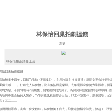
林保怡回巢拍劇搵錢
高梁
林保怡拖佘詩曼上台
怡回巢拍劇搵錢
怡離巢十四年，回歸TVB拍《刑偵12》，主席許濤主持首播禮；新聞女王佘詩曼到
重儀式感……。好戲之人林保怡，沒有落拓而是榮歸。去年電影金像奬力爭影帝，與
勢均力敵。今回“準影帝”演劇集，開電視界的先河了。為何勞師動衆拉隊到深圳舉行
內地與香港合拍的大製作，TVB與騰訊視頻聯合出品，77工作室製作，歷史證明，如
品；其二……
湧湧觀眾席，走出一位女粉絲，林保怡衝下台去，迎接老拍檔佘詩曼，掀起了《天