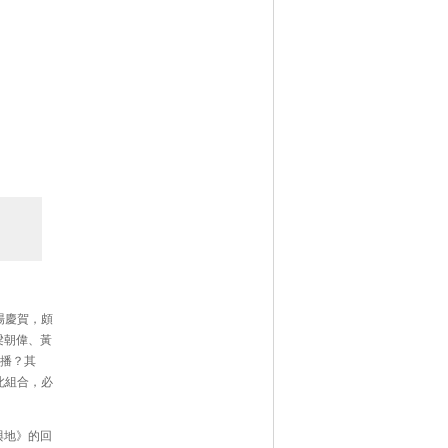
場慶賀，頗
梁朝偉、黃
首播？其
此組合，必
與地》的回