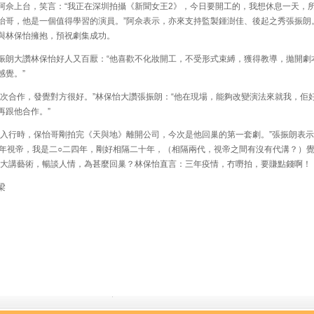
阿佘上台，笑言：“我正在深圳拍攝《新聞女王2》，今日要開工的，我想休息一天，
怡哥，他是一個值得學習的演員。”阿佘表示，亦來支持監製鍾澍佳、後起之秀張振朗
與林保怡擁抱，預祝劇集成功。
朗大讚林保怡好人又百厭：“他喜歡不化妝開工，不受形式束縛，獲得教導，拋開劇
感覺。”
次合作，發覺對方很好。”林保怡大讚張振朗：“他在現場，能夠改變演法來就我，佢
再跟他合作。”
入行時，保怡哥剛拍完《天與地》離開公司，今次是他回巢的第一套劇。”張振朗表示
四年視帝，我是二○二四年，剛好相隔二十年，（相隔兩代，視帝之間有沒有代溝？）
”大講藝術，暢談人情，為甚麼回巢？林保怡直言：三年疫情，冇嘢拍，要賺點錢啊！
梁