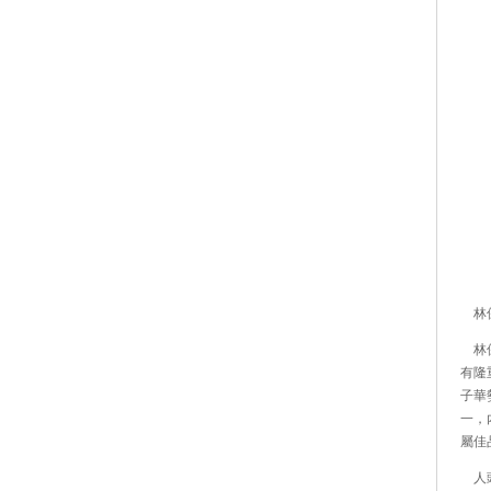
林保
林保
有隆
子華
一，
屬佳
人頭