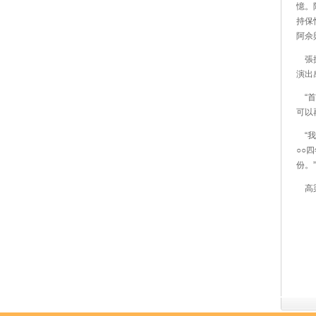
憶。
持保
阿佘
張振
演出
“首
可以
“我
○○
份。
高