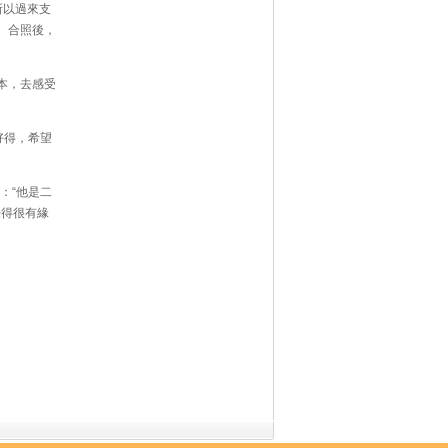
所以過來支
。合照後，
本，去感受
好得，希望
：“他是二
覺得很有緣