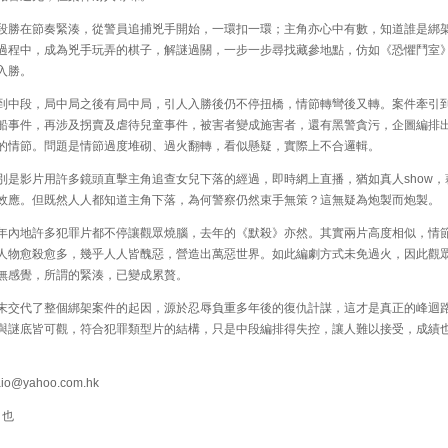
勝在節奏緊湊，從警員追捕兇手開始，一環扣一環；主角亦心中有數，知道誰是綁
過程中，成為兇手玩弄的棋子，解謎過關，一步一步尋找藏參地點，仿如《恐懼鬥室
入勝。
中段，局中局之後有局中局，引人入勝後仍不停扭橋，情節轉彎後又轉。案件牽引
船事件，再涉及拐賣及虐待兒童事件，被害者變成施害者，還有黑警貪污，企圖編排
的情節。問題是情節過度堆砌、過火翻轉，看似懸疑，實際上不合邏輯。
是影片用許多鏡頭直擊主角追查女兒下落的經過，即時網上直播，猶如真人show，
效應。但既然人人都知道主角下落，為何警察仍然束手無策？這無疑為炮製而炮製。
內地許多犯罪片都不停讓觀眾燒腦，去年的《默殺》亦然。其實兩片高度相似，情
人物愈殺愈多，幾乎人人皆醜惡，營造出萬惡世界。如此編劇方式未免過火，因此觀
無感覺，所謂的緊湊，已變成累贅。
交代了整個綁架案件的起因，源於忍辱負重多年後的復仇計謀，這才是真正的峰迴
與謎底皆可觀，符合犯罪類型片的結構，只是中段編排得失控，讓人難以接受，成績
io@yahoo.com.hk
也