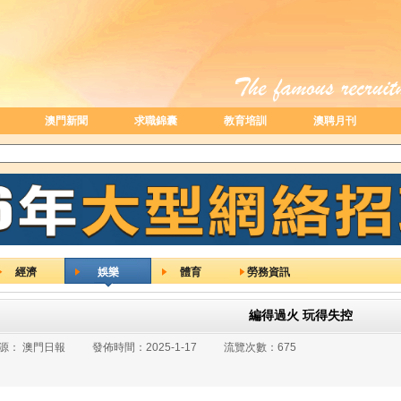
澳門新聞
求職錦囊
教育培訓
澳聘月刊
經濟
娛樂
體育
勞務資訊
編得過火 玩得失控
源：
澳門日報
發佈時間：
2025-1-17
流覽次數：
675