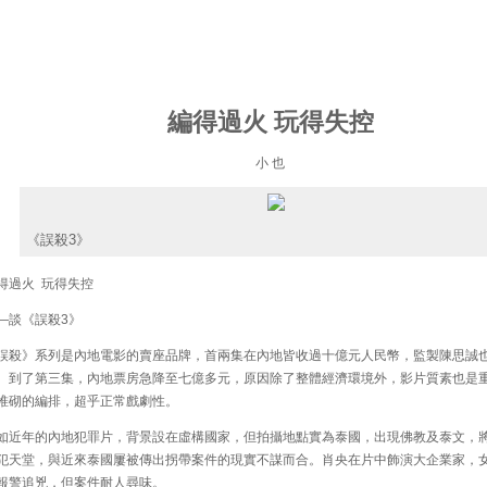
編得過火 玩得失控
小 也
《誤殺3》
過火 玩得失控
談《誤殺3》
殺》系列是內地電影的賣座品牌，首兩集在內地皆收過十億元人民幣，監製陳思誠
。到了第三集，內地票房急降至七億多元，原因除了整體經濟環境外，影片質素也是
堆砌的編排，超乎正常戲劇性。
近年的內地犯罪片，背景設在虛構國家，但拍攝地點實為泰國，出現佛教及泰文，
犯天堂，與近來泰國屢被傳出拐帶案件的現實不謀而合。肖央在片中飾演大企業家，
報警追兇，但案件耐人尋味。