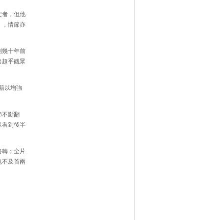
架者，但他
》，情節亦
到幾十年前
出超乎觀眾
藉以增強
節不斷翻
眾看到後半
路轉；全片
也不及首兩