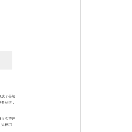
也成了長勝
重要關鍵，
將泰國塑造
女兒被綁