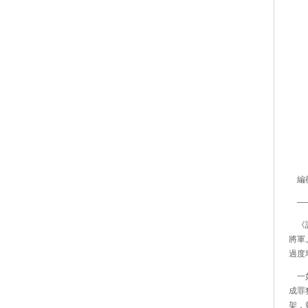
編得
——
《誤
將軍
過度
一如
成罪
架，