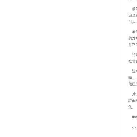
前段
追查
引人
看到
的炸
意料
特別
社會
近年
轉，
段已
片末
謎面
集。
lha
小 