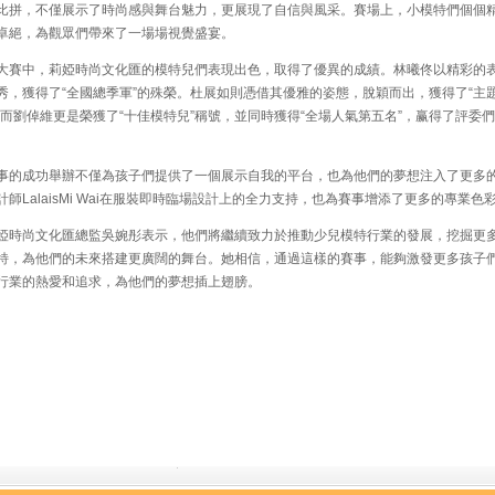
比拼，不僅展示了時尚感與舞台魅力，更展現了自信與風采。賽場上，小模特們個個
卓絕，為觀眾們帶來了一場場視覺盛宴。
賽中，莉婭時尚文化匯的模特兒們表現出色，取得了優異的成績。林曦佟以精彩的
秀，獲得了“全國總季軍”的殊榮。杜展如則憑借其優雅的姿態，脫穎而出，獲得了“主
。而劉倬維更是榮獲了“十佳模特兒”稱號，並同時獲得“全場人氣第五名”，赢得了評委
的成功舉辦不僅為孩子們提供了一個展示自我的平台，也為他們的夢想注入了更多
計師LalaisMi Wai在服裝即時臨場設計上的全力支持，也為賽事增添了更多的專業色
時尚文化匯總監吳婉彤表示，他們將繼續致力於推動少兒模特行業的發展，挖掘更
特，為他們的未來搭建更廣闊的舞台。她相信，通過這樣的賽事，能夠激發更多孩子
行業的熱愛和追求，為他們的夢想插上翅膀。