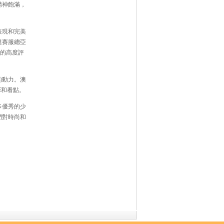
精神飽滿，
表現和完美
題賽服總亞
們的高度評
的動力。澳
彩和看點。
多優秀的少
們對時尚和