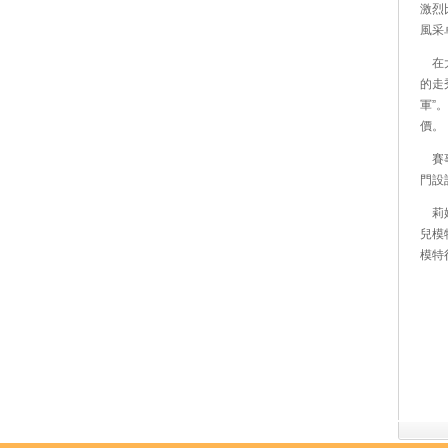
激烈
風采
在大
的走
軍”
價。
賽事
門設
莉婭
兒模
模特