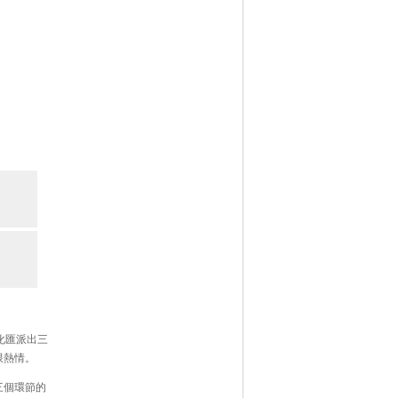
化匯派出三
限熱情。
三個環節的