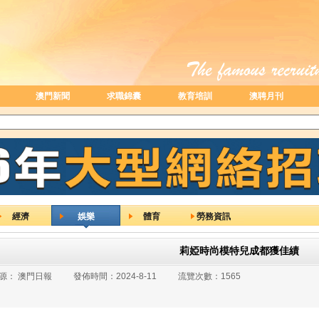
澳門新聞
求職錦囊
教育培訓
澳聘月刊
經濟
娛樂
體育
勞務資訊
莉婭時尚模特兒成都獲佳績
源：
澳門日報
發佈時間：
2024-8-11
流覽次數：
1565