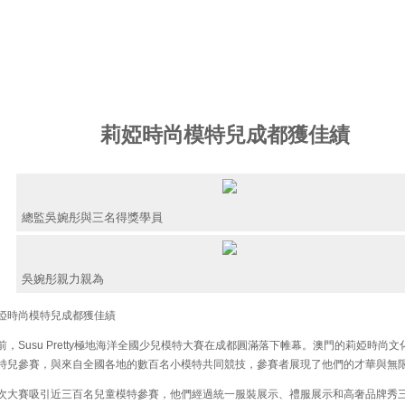
莉婭時尚模特兒成都獲佳績
總監吳婉彤與三名得獎學員
吳婉彤親力親為
時尚模特兒成都獲佳績
，Susu Pretty極地海洋全國少兒模特大賽在成都圓滿落下帷幕。澳門的莉婭時尚文
特兒參賽，與來自全國各地的數百名小模特共同競技，參賽者展現了他們的才華與無
大賽吸引近三百名兒童模特參賽，他們經過統一服裝展示、禮服展示和高奢品牌秀