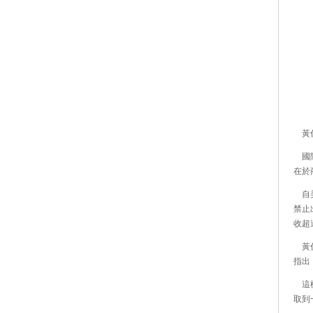
黃仁
國際
在於
自美
禁止
收超
黃仁
指出
這樣
取到