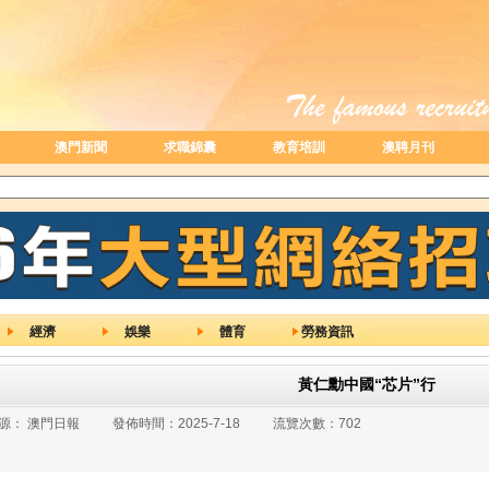
澳門新聞
求職錦囊
教育培訓
澳聘月刊
經濟
娛樂
體育
勞務資訊
黃仁勳中國“芯片”行
源：
澳門日報
發佈時間：
2025-7-18
流覽次數：
702