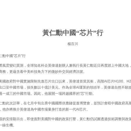
黃仁勳中國“芯片”行
楊百川
勳中國“芯片”行
風雲變幻莫測，全球知名科企英偉達創辦人兼執行長黃仁勳近日再度踏上中國大地
商務，更蘊含着中美科技角力下的微妙外交與經濟訊號。
國政府對中國實施限制先進芯片出口以來，英偉達首當其衝，高階AI芯片H100、H2
出口至中國市場，損失數以十億計美元。作為全球AI運算的領頭羊，英偉達自然不願
過一成三的中國市場。因此，他展開一場跨越國界的“芯”行動。
勳此次訪華，在七月中旬出席中國國際供應鏈促進博覽會，並預計會晤中國政府高
，他亦將推介英偉達為中國市場量身打造的新一代AI芯片。
的安排顯示出，即使面對美國對中國的政策打壓，黃仁勳仍試圖透過技術調整與政
一線生機。