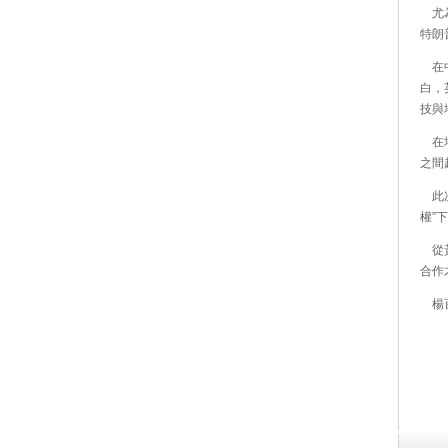
尤為
特朗
在中
白，
技與
在地
之間
此次
權”
從黃
合作
楊