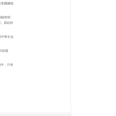
會美國總統
勳顯然明
展。因此科
與中華文化
科技霸
局中，只有