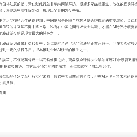
值得注意的是，黃仁勳此行並非單純商業拜訪。根據多家媒體報道，他在啟程前拜
普，為到訪中國排除阻礙，展現出罕見的外交手腕。
美之間技術合作的低谷期，中國依然是保障全球芯片供應鏈穩定的重要環節。黃仁
英偉達的未來離不開中國市場，唯有在中美之間尋求最大共識，才能在AI時代持續發
地緣政治交錯是現實最大的特色之一。
緣政治與商業利益拉鋸中，黃仁勳的角色已遠非普通的企業家身份。他在美國硅谷
起到一定的橋樑作用，成為推動全球AI發展的推手之一。
訪華，不僅是英偉達一場商務修復之旅，更象徵全球科技企業如何應對“特朗普政府
下的挑戰與機遇。面對風高浪急的國際環境，黃仁勳選擇了對話與合作。
仁勳的今次訪華行程安排來看，儘管中美目前雖有分歧，但在AI這場人類未來的賽
才能共贏。
百川