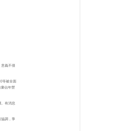
，意義不僅
0等被全面
放棄佔年營
層。有消息
策協調，爭