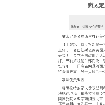
猶太定
賽義夫 · 穆薩拉特的葬
猶太定居者在西岸打死美
【本報訊】據央視新聞十三
宣佈，一名巴勒斯坦裔美國
表聲明，要求美國政府介入調
評。巴勒斯坦衛生部門說，現
坦青年十一日晚在約旦河西
特傷情嚴重，另一人胸部中
家屬促美調查
穆薩拉特的家人發表聲明稱
法抵達現場，穆薩拉特隨後
國國務院立即牽頭調查此事
羅里達州出生及長大，上月