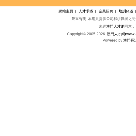
網站主頁
|
人才求職
|
企業招聘
|
培訓頻道
鄭重聲明 :本網只提供公司和求職者之
未經
澳門人才網
同意，
Copyright© 2005-2026
澳門人才網(www.Jo
Powered by
澳門長