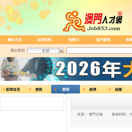
網站主頁
近期招聘
招聘日
澳門新聞
求
職位類型:
新聞首頁
澳聞
要聞
經濟
娛樂
來源：
澳門日報
發佈時間：
2