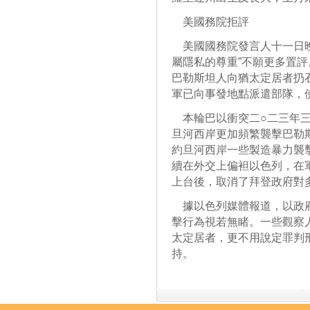
美國務院拒評
美國國務院發言人十一日晚
屬隱私的尊重”不願更多置
巴勒斯坦人向猶太定居者扔
軍已向事發地點派遣部隊，
本輪巴以衝突二○二三年三
旦河西岸更加頻繁襲擊巴勒
約旦河西岸一些製造暴力襲擊
續在外交上偏袒以色列，在
上台後，取消了拜登政府對
據以色列媒體報道，以政府
擊行為視若無睹。一些觀察
太定居者，更不用說定罪判
持。