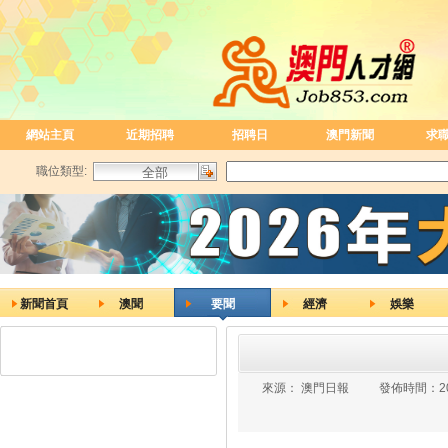
網站主頁
近期招聘
招聘日
澳門新聞
求
職位類型:
新聞首頁
澳聞
要聞
經濟
娛樂
來源：
澳門日報
發佈時間：
2