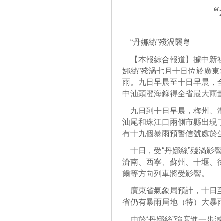
“丹娜絲”殘渦襲粵
【本報綜合報道】據中新社
娜絲”殘渦七月十日位於廣
雨。九日早晨至十日早晨，
中汕頭澄海錄得全省最大雨
九日到十日早晨，梅州、潮
汕尾和珠江口兩側市縣出現
有十九個暴雨預警信號處於
十日，受“丹娜絲”殘渦影
濟南、西寧、蘇州、十堰、
爾等方向列車將受影響。
廣東省氣象局預計，十日至
省仍有暴雨局地（特）大暴
由於“丹娜絲”強度進一步