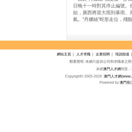
日晚十一時對其停止編號。但
始，廣西將迎大雨到暴雨、
氣。“丹娜絲”蛇形走位，殘
網站主頁
|
人才求職
|
企業招聘
|
培訓頻道
鄭重聲明 :本網只提供公司和求職者之
未經
澳門人才網
同意，
Copyright© 2005-2026
澳門人才網(www.Jo
Powered by
澳門長