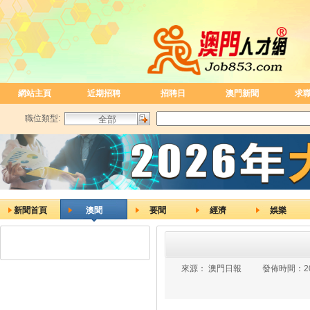
網站主頁
近期招聘
招聘日
澳門新聞
求
職位類型:
新聞首頁
澳聞
要聞
經濟
娛樂
來源：
澳門日報
發佈時間：
2