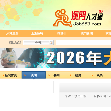
網站主頁
近期招聘
招聘日
澳門新聞
求
職位類型:
新聞首頁
澳聞
要聞
經濟
娛樂
來源：
澳門日報
發佈時間：
2